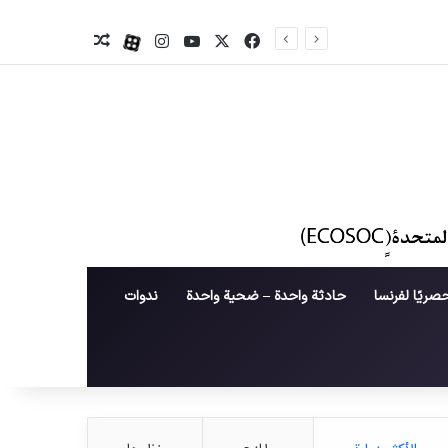
X
فیس بوک
یوتیوب
اینستاگرام
آپارات
نوشته تصادفی
صريًا لفرنسا
حادثة واحدة – ضحية واحدة
ندوات