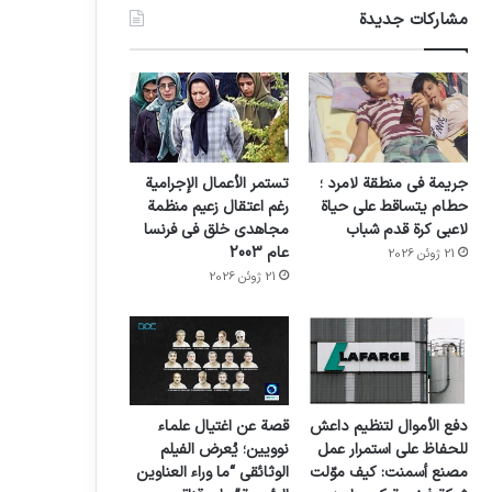
مشاركات جديدة
جريمة في منطقة لامرد ؛
تستمر الأعمال الإجرامية
حطام يتساقط على حياة
رغم اعتقال زعيم منظمة
لاعبي كرة قدم شباب
مجاهدي خلق في فرنسا
عام 2003
21 ژوئن 2026
21 ژوئن 2026
دفع الأموال لتنظيم داعش
قصة عن اغتيال علماء
للحفاظ على استمرار عمل
نوويين؛ يُعرض الفيلم
مصنع أسمنت: كيف موّلت
الوثائقي “ما وراء العناوين