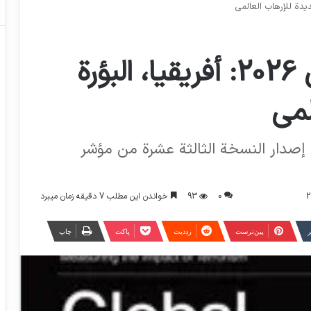
مؤشر الإرهاب العالمي 2026: أفريقيا، البؤرة
لمي
 إصدار النسخة الثالثة عشرة من مؤشر
0
93
خواندن این مطلب 7 دقیقه زمان میبرد
ر
‫پین‌ترست
‫رددیت
پاکت
چاپ