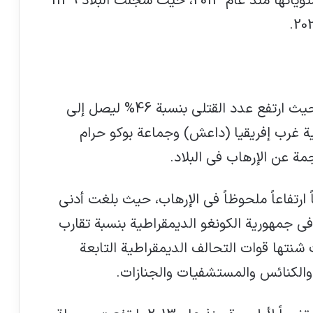
الناجمة عن الإرهاب في باكستان أعلى مستوياتها منذ عام 2013، حيث سجلت البلاد 1139
سجلت نيجيريا أكبر زيادة في عام 2025، حيث ارتفع عدد القتلى بنسبة 46% ليصل إلى
لاية غرب إفريقيا (داعش) وجماعة بوكو حرام
ارتفاعاً ملحوظاً في الإرهاب، حيث بلغت أدنى
في جمهورية الكونغو الديمقراطية بنسبة تقارب
تيجة لهجمات شنتها قوات التحالف الديمقراطية التابعة
الكنائس والمستشفيات والجنازات.