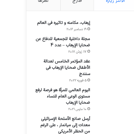
الأكثر زيارة
طازج
نظرها
إرهاب، مكامنه و تاثيره في العالم
19 دسامبر 2016
مجلة داخلية للجمعية للدفاع عن
ضحايا الإرهاب – عدد 4
17 ژوئن 2017
عقد المؤتمر الخامس لعدالة
الأطفال ضحايا الإرهاب في
سنندج
5 فوریه 2022
اليوم العالمي للمرأة هو فرصة لرفع
مستوى الوعي العام للنساء
ضحايا الإرهاب
10 مارس 2021
أرسل صانع الأسلحة الإسرائيلي
معدات إلى ميانمار ، على الرغم
من الحظر الأمريكي