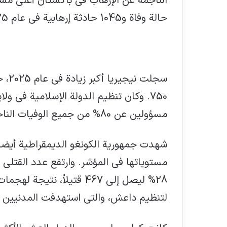
حالة وفاة و1045 حادثة إرهابية في عام 2025.
750. وكان تنظيم الدولة الإسلامية في و
مسؤولين عن 80% من جميع الوفيات الناجمة عن الإرهاب في البلاد.
شهدت جمهورية الكونغو الديمقراطية أيضاً 
مستوياتها في المؤشر. وارتفع عدد القتلى 
28% ليصل إلى 467 قتيلاً، ن
لتنظيم داعش، والتي استهدفت المدنيين و