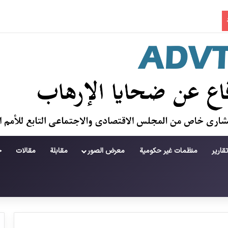
جريمة في منطقة لامرد ؛ حطام يتساقط على حياة لاعبي كرة قدم شباب
قارير
منظمات غير حكومية
معرض الصور
مقابلة
مقالات
ح