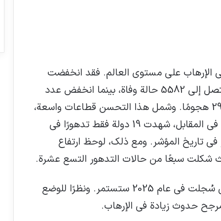
ي الإرهاب على مستوى العالم. فقد انخفضت
الوفيات الناجمة عن الإرهاب بنسبة 28% لتصل إلى 5582 حالة وفاة، بينما انخفض عدد
الهجمات بنسبة 22% تقريبًا ليصل إلى 2944 هجومًا. وشمل هذا التحسن قطاعات واسعة،
حيث سجلت 81 دولة تحسنًا في أوضاعها. في المقابل، شهدت 19 دولة فقط تدهورًا في
في تاريخ المؤشر. ومع ذلك، لوحظ ارتفاع
ث شكلت سبعًا من حالات التدهور التسع عشرة.
لم يتضح بعد ما إذا كانت التحسينات التي سُجلت في عام 2025 ستستمر. ونظرًا للوضع
لمرجح حدوث زيادة في الإرهاب.