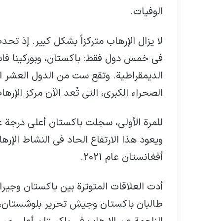
الوفيات.
في خمس دول فقط: باكستان، وبوركينا فاسو،
الديمقراطية. وتقع ست من الدول العشر الأ
الصحراء الكبرى، التي تُعد الآن مركز الإرها
للمرة الأولى، سجلت باكستان أعلى درجة على
ويعود هذا الارتفاع الحاد في النشاط الإره
أفغانستان عام 2021.
أدت العلاقات المتوترة بين باكستان وجير
طالبان باكستان وجيش تحرير بلوشستان، 