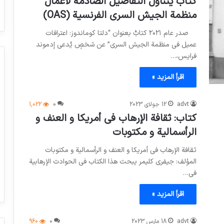
كتابٌ يتناول التفاصيل الصادمة لأعمال
منظمة الجيش السري الفرنسية (OAS)
صدر عام ٢٠٢١ كتابٌ بعنوان “دلتا كوماندوز: اعترافات
عميل في منظمة الجيش السري” عن شخصٍ يُدعى إدموند
فرايس،…
اقرأ المزيد »
advt
12 جولای 2023
0
1,022
كتاب: ثقافة الإرهاب في أمريكا و العنف و
الرأسمالية و مكتوبات
ثقافة الإرهاب في أمريكا و العنف و الرأسمالية و مكتوبات
المؤلف: جيفري كليمر يبحث هذا الكتاب في الحوادث الإرهابية
في…
اقرأ المزيد »
advt
18 مارس 2023
0
960