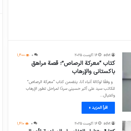
advt
16 آگوست 2025
0
1,400
كتاب “معركة الرصاص”؛ قصة مراهق
باكستاني والإرهاب
و وفقًا لوكالة أنباء آنا، يتضمن كتاب “معركة الرصاص”
للكاتب سيد علي أكبر حسيني سردًا لمراحل تطور الإرهاب
واغتيال…
اقرأ المزيد »
advt
16 آگوست 2025
0
1,410