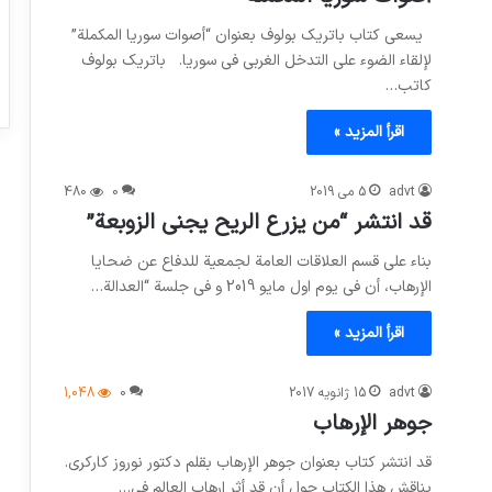
يسعى كتاب باتريك بولوف بعنوان “أصوات سوريا المكملة”
لإلقاء الضوء على التدخل الغربي في سوريا. باتريك بولوف
كاتب…
اقرأ المزيد »
advt
5 می 2019
0
480
قد انتشر “من يزرع الريح يجني الزوبعة”
بناء علي قسم العلاقات العامة لجمعية للدفاع عن ضحايا
الإرهاب، أن في يوم اول مايو 2019 و في جلسة “العدالة…
اقرأ المزيد »
advt
15 ژانویه 2017
0
1,048
جوهر الإرهاب
قد انتشر كتاب بعنوان جوهر الإرهاب بقلم دكتور نوروز كاركري.
يناقش هذا الكتاب حول أن قد أثر إرهاب العالم في…