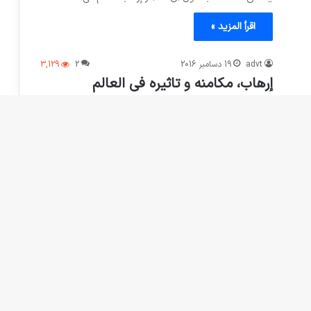
اقرأ المزيد »
advt
19 دسامبر 2016
2
3,129
إرهاب، مكامنه و تاثيره في العالم
هذا الكتاب بقلم جواد اطاعت و علي اكبر دبيري، يناقش حول
تعريف الإرهاب في ابعاد تاريخية و جغرافية. يتكون هذا…
اقرأ المزيد »
advt
12 نوامبر 2016
0
665
كتاب بعنوان “لغة الإرهاب” بقلم سالازار
قد انتشرت منشورات المانية رندوم هاوس كتابا بعنوان “لغة
الإرهاب”. كاتبه، فيليب جوزف سالازار، يقول: الإرهاب ظاهرة
مشؤومة و منتشرة…
اقرأ المزيد »