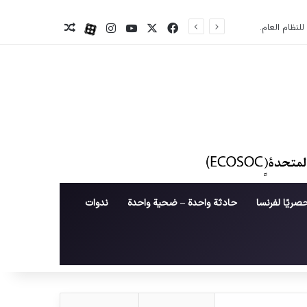
X
فیس بوک
یوتیوب
اینستاگرام
آپارات
نوشته تصادفی
صريًا لفرنسا
حادثة واحدة – ضحية واحدة
ندوات