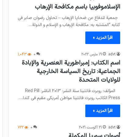
الإسلاموفوبيا باسم مكافحة الإرهاب
جمعية للدفاع عن ضحايا الإرهاب – تحاول رضوان صابر في
كتابه “المشتبه به: مكافحة الإرهاب و الإسلام و الدولة…
اقرأ المزيد »
advt
19 مارس 2022
0
1,043
اسم الكتاب: إمبراطورية العنصرية والإبادة
الجماعية: تاريخ السياسة الخارجية
للولايات المتحدة
المؤلف: روبرت فانتينا سنة النشر: 2013 الناشر: Red Pill
Press الكاتب روبرت فانتينا مواطن أمريكي مقيم في كندا.…
اقرأ المزيد »
advt
21 آگوست 2021
0
722
أصوات سوريا المكملة