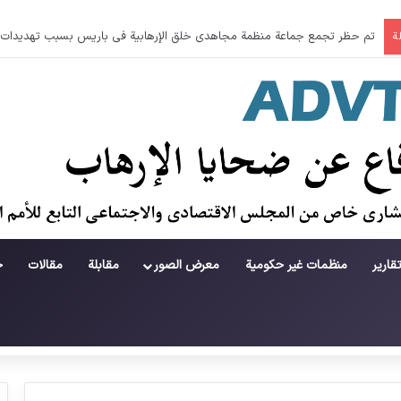
جريمة في منطقة لامرد ؛ حطام يتساقط على حياة لاعبي كرة قدم شباب
ة
قارير
منظمات غير حكومية
معرض الصور
مقابلة
مقالات
ح