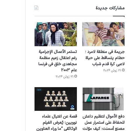
مشاركات جديدة
جريمة في منطقة لامرد ؛
تستمر الأعمال الإجرامية
حطام يتساقط على حياة
رغم اعتقال زعيم منظمة
لاعبي كرة قدم شباب
مجاهدي خلق في فرنسا
عام 2003
21 ژوئن 2026
21 ژوئن 2026
دفع الأموال لتنظيم داعش
قصة عن اغتيال علماء
للحفاظ على استمرار عمل
نوويين؛ يُعرض الفيلم
مصنع أسمنت: كيف موّلت
الوثائقي “ما وراء العناوين