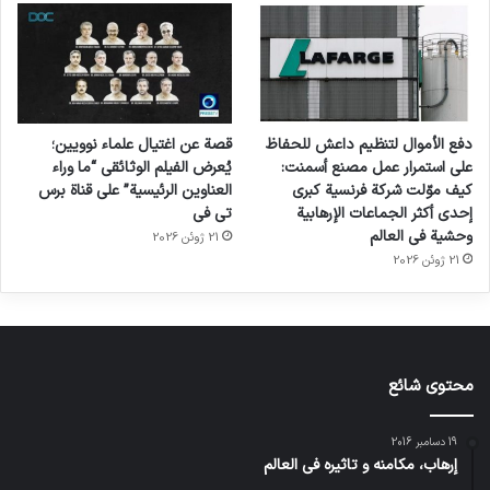
دفع الأموال لتنظيم داعش للحفاظ
قصة عن اغتيال علماء نوويين؛
على استمرار عمل مصنع أسمنت:
يُعرض الفيلم الوثائقي “ما وراء
كيف موّلت شركة فرنسية كبرى
العناوين الرئيسية” على قناة برس
إحدى أكثر الجماعات الإرهابية
تي في
وحشية في العالم
21 ژوئن 2026
21 ژوئن 2026
محتوى شائع
19 دسامبر 2016
إرهاب، مكامنه و تاثيره في العالم