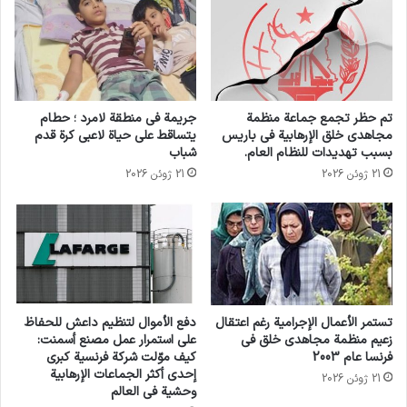
ترساناتها، ونشهد علامات مقلقة على حدوث سباق
تسلح جديد”.
وقال السيد أنطونيو غوتيريش إن هذه الأسلحة
تم حظر تجمع جماعة منظمة
جريمة في منطقة لامرد ؛ حطام
ليست من مشاكل الأمس. “بل إنها لا تزال تشكل
مجاهدي خلق الإرهابية في باريس
يتساقط على حياة لاعبي كرة قدم
بسبب تهديدات للنظام العام.
شباب
خطرا نواجهه اليوم. وعلى الرغم مما أحرزناه من
21 ژوئن 2026
21 ژوئن 2026
تقدم، تظلّ البشرية قريبة على نحو غير مقبول من
الإبادة النووية”.
الأسلحة النووية
غوتيريش
تستمر الأعمال الإجرامية رغم اعتقال
دفع الأموال لتنظيم داعش للحفاظ
زعيم منظمة مجاهدي خلق في
على استمرار عمل مصنع أسمنت:
انسخ الرابط
فرنسا عام 2003
كيف موّلت شركة فرنسية كبرى
إحدى أكثر الجماعات الإرهابية
21 ژوئن 2026
وحشية في العالم