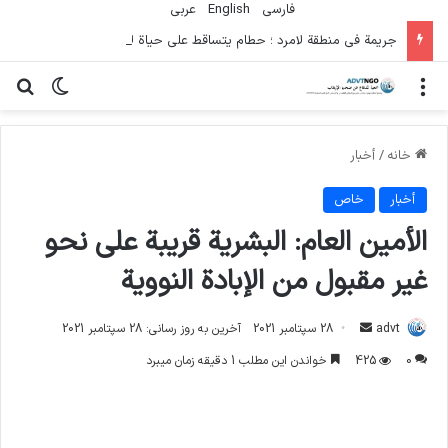
فارسی
English
عربي
جريمة في منطقة لامرد ؛ حطام يتساقط على حياة لاعبي كرة قدم شباب
منو
تغییر پو
جس
خانه
/
أخبار
أخبار
خاص
الأمين العام: البشرية قريبة على نحو
غير مقبول من الإبادة النووية
ارسال
advt
28 سپتامبر 2021
آخرین به روز رسانی: 28 سپتامبر 2021
ایمیل
0
425
خواندن این مطلب 1 دقیقه زمان میبرد