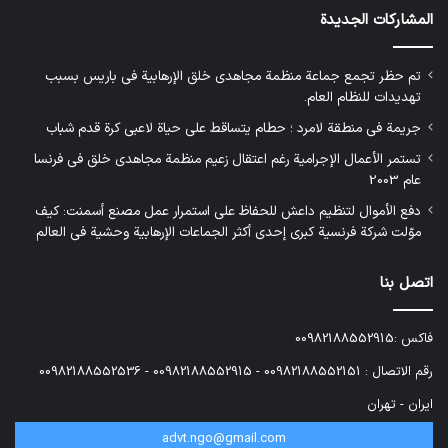
المشاركات الجديدة
تم حظر تجمع جماعة منظمة مجاهدي خلق الإرهابية في باريس بسبب
تهديدات للنظام العام.
جريمة في منطقة لامرد ؛ حطام يتساقط على حياة لاعبي كرة قدم شباب
تستمر الأعمال الإجرامية رغم اعتقال زعيم منظمة مجاهدي خلق في فرنسا
عام 2003
دفع الأموال لتنظيم داعش للحفاظ على استمرار عمل مصنع أسمنت: كيف
موّلت شركة فرنسية كبرى إحدى أكثر الجماعات الإرهابية وحشية في العالم
اتصل بنا
فاكس :00982188552915
رقم الاتصال : 00982188552151 - 00982188552915 - 00982188552536
ایران - تهران
advt.ngo@gmail.com