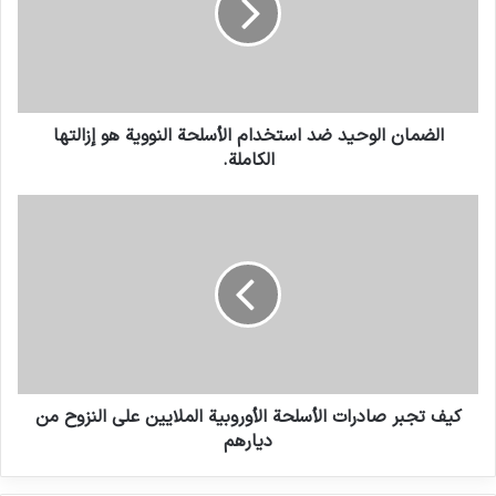
عن أفغانستان ونستحق تفسيراً لذلك ومن الحكومة البريطانية
التي حذت حذوها بخنوع”.
وأدان الجنرال ريتشاردز ، الذي قاد قوات الناتو في أفغانستان عام
الضمان الوحيد ضد استخدام الأسلحة النووية هو إزالتها
2006 ، تحفظ بريطانيا وأمريكا.
الكاملة.
قال الكولونيل ريتشارد كيمب ، الضابط المتقاعد الذي قاد القوات
البريطانية في أفغانستان عام 2003 ، “قُتل جنود بريطانيون وهم
يقاتلون لإبقاء طالبان خارج هلمند ، لذلك ستكون هذه ضربة
مدمرة لسمعة بريطانيا وبالتأكيد لأولئك الذين فقدوا عائلاتهم”.
انسخ الرابط
كيف تجبر صادرات الأسلحة الأوروبية الملايين على النزوح من
ديارهم