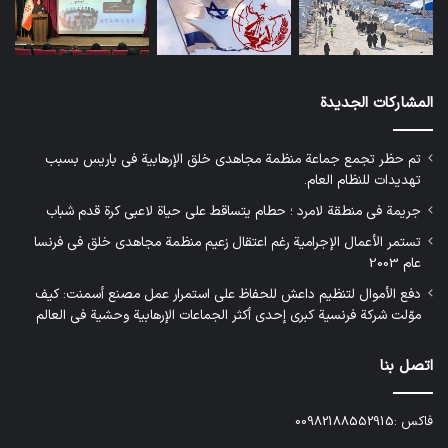
المشاركات الجديدة
تم حظر تجمع جماعة منظمة مجاهدي خلق الإرهابية في باريس بسبب
تهديدات للنظام العام.
جريمة في منطقة لامرد ؛ حطام يتساقط على حياة لاعبي كرة قدم شباب
تستمر الأعمال الإجرامية رغم اعتقال زعيم منظمة مجاهدي خلق في فرنسا
عام 2003
دفع الأموال لتنظيم داعش للحفاظ على استمرار عمل مصنع أسمنت: كيف
موّلت شركة فرنسية كبرى إحدى أكثر الجماعات الإرهابية وحشية في العالم
اتصل بنا
فاكس :00982188552915