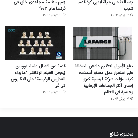
يتساقط على حياة لاعبي كرة قدم
زعيم منظمة مجاهدي خلق في
شباب
فرنسا عام 2003
21 ژوئن 2026
21 ژوئن 2026
دفع الأموال لتنظيم داعش للحفاظ
قصة عن اغتيال علماء نوويين؛
على استمرار عمل مصنع أسمنت:
يُعرض الفيلم الوثائقي “ما وراء
كيف موّلت شركة فرنسية كبرى
العناوين الرئيسية” على قناة برس
إحدى أكثر الجماعات الإرهابية
تي في
وحشية في العالم
21 ژوئن 2026
21 ژوئن 2026
محتوى شائع