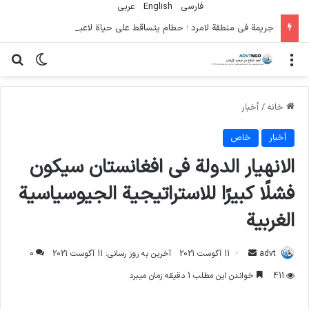
فارسی
English
عربي
جريمة في منطقة لامرد ؛ حطام يتساقط على حياة لاعبي كرة قدم شباب
منو
تغییر پو
جس
خانه
/
أخبار
أخبار
خاص
الانهيار الدولة في افغانستان سيكون
فشلًا كبيرًا للاستراتيجية الجيوسياسية
الغربية
ارسال
advt
11 آگوست 2021
آخرین به روز رسانی: 11 آگوست 2021
0
ایمیل
411
خواندن این مطلب 1 دقیقه زمان میبرد