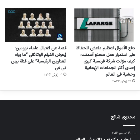
دفع الأموال لتنظيم داعش للحفاظ
قصة عن اغتيال علماء نوويين؛
على استمرار عمل مصنع أسمنت:
يُعرض الفيلم الوثائقي “ما وراء
كيف موّلت شركة فرنسية كبرى
العناوين الرئيسية” على قناة برس
إحدى أكثر الجماعات الإرهابية
تي في
وحشية في العالم
21 ژوئن 2026
21 ژوئن 2026
محتوى شائع
19 دسامبر 2016
إرهاب، مكامنه و تاثيره في العالم