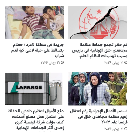
تم حظر تجمع جماعة منظمة
جريمة في منطقة لامرد ؛ حطام
مجاهدي خلق الإرهابية في باريس
يتساقط على حياة لاعبي كرة قدم
بسبب تهديدات للنظام العام.
شباب
21 ژوئن 2026
21 ژوئن 2026
تستمر الأعمال الإجرامية رغم اعتقال
دفع الأموال لتنظيم داعش للحفاظ
زعيم منظمة مجاهدي خلق في
على استمرار عمل مصنع أسمنت:
فرنسا عام 2003
كيف موّلت شركة فرنسية كبرى
إحدى أكثر الجماعات الإرهابية
21 ژوئن 2026