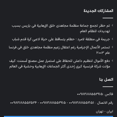
المشاركات الجديدة
تم حظر تجمع جماعة منظمة مجاهدي خلق الإرهابية في باريس بسبب
تهديدات للنظام العام.
جريمة في منطقة لامرد ؛ حطام يتساقط على حياة لاعبي كرة قدم شباب
تستمر الأعمال الإجرامية رغم اعتقال زعيم منظمة مجاهدي خلق في فرنسا
عام 2003
دفع الأموال لتنظيم داعش للحفاظ على استمرار عمل مصنع أسمنت: كيف
موّلت شركة فرنسية كبرى إحدى أكثر الجماعات الإرهابية وحشية في العالم
اتصل بنا
فاكس :00982188552915
رقم الاتصال : 00982188552151 - 00982188552915 - 00982188552536
ایران - تهران