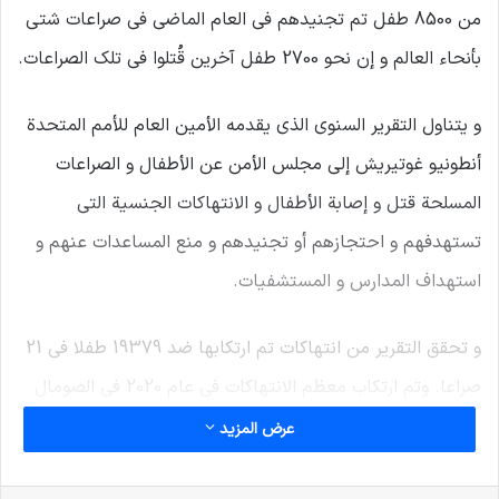
من 8500 طفل تم تجنيدهم في العام الماضي في صراعات شتى
بأنحاء العالم و إن نحو 2700 طفل آخرين قُتلوا في تلك الصراعات.
و يتناول التقرير السنوي الذي يقدمه الأمين العام للأمم المتحدة
أنطونيو غوتيريش إلى مجلس الأمن عن الأطفال و الصراعات
المسلحة قتل و إصابة الأطفال و الانتهاكات الجنسية التي
تستهدفهم و احتجازهم أو تجنيدهم و منع المساعدات عنهم و
استهداف المدارس و المستشفيات.
و تحقق التقرير من انتهاكات تم ارتكابها ضد 19379 طفلا في 21
صراعا. وتم ارتكاب معظم الانتهاكات في عام 2020 في الصومال
وجمهورية الكونجو الديمقراطية وأفغانستان وسوريا واليمن.
عرض المزيد
و تحقق التقرير من تجنيد 8521 طفلا في العام الماضي في حين