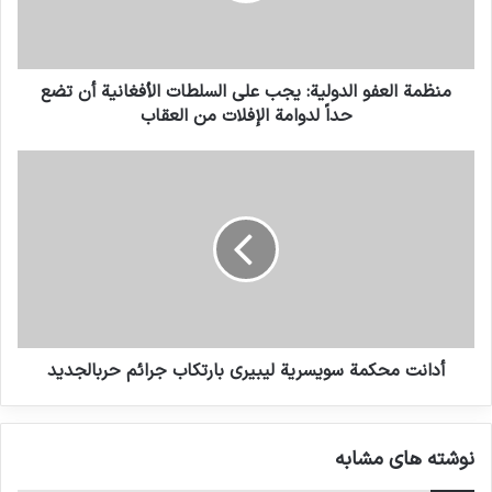
قائمة عار لأطراف الصراعات على أمل دفعها إلى تطبيق إجراءات
حماية الأطفال.
منظمة العفو الدولية: يجب على السلطات الأفغانية أن تضع
حداً لدوامة الإفلات من العقاب
و لم تظهر إسرائيل في القائمة في أي وقت في حين تم رفع
التحالف الذي تقوده السعودية من قائمة 2020 بعد عدة سنوات
من ظهوره بها للمرة الأولى لقتل وإصابة أطفال في اليمن.
انسخ الرابط
أدانت محكمة سويسرية ليبيري بارتكاب جرائم حربالجديد
نوشته های مشابه