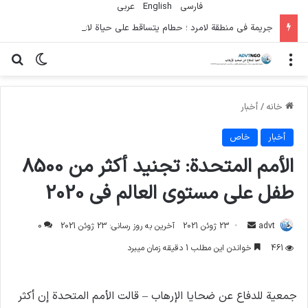
فارسی
English
عربي
جريمة في منطقة لامرد ؛ حطام يتساقط على حياة لاعبي كرة قدم شباب
منو
تغییر پو
جس
خانه
/
أخبار
أخبار
خاص
الأمم المتحدة: تجنيد أكثر من 8500
طفل على مستوى العالم في 2020
ارسال
advt
23 ژوئن 2021
آخرین به روز رسانی: 23 ژوئن 2021
0
ایمیل
461
خواندن این مطلب 1 دقیقه زمان میبرد
جمعية للدفاع عن ضحايا الإرهاب – قالت الأمم المتحدة إن أكثر