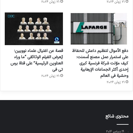
21 ژوئن 2026
21 ژوئن 2026
دفع الأموال لتنظيم داعش للحفاظ
قصة عن اغتيال علماء نوويين؛
على استمرار عمل مصنع أسمنت:
يُعرض الفيلم الوثائقي “ما وراء
كيف موّلت شركة فرنسية كبرى
العناوين الرئيسية” على قناة برس
إحدى أكثر الجماعات الإرهابية
تي في
وحشية في العالم
21 ژوئن 2026
21 ژوئن 2026
محتوى شائع
19 دسامبر 2016