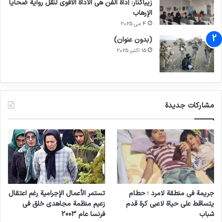
زيباكنار: أداة الفن هي الأداة الأقوى لنقل رواية ضحايا
الإرهاب
4 می 2025
(بدون عنوان)
15 اکتبر 2025
مشاركات جديدة
جريمة في منطقة لامرد ؛ حطام
تستمر الأعمال الإجرامية رغم اعتقال
يتساقط على حياة لاعبي كرة قدم
زعيم منظمة مجاهدي خلق في
شباب
فرنسا عام 2003