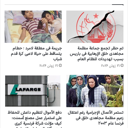
تم حظر تجمع جماعة منظمة
جريمة في منطقة لامرد ؛ حطام
مجاهدي خلق الإرهابية في باريس
يتساقط على حياة لاعبي كرة قدم
بسبب تهديدات للنظام العام.
شباب
21 ژوئن 2026
21 ژوئن 2026
تستمر الأعمال الإجرامية رغم اعتقال
دفع الأموال لتنظيم داعش للحفاظ
زعيم منظمة مجاهدي خلق في
على استمرار عمل مصنع أسمنت:
فرنسا عام 2003
كيف موّلت شركة فرنسية كبرى