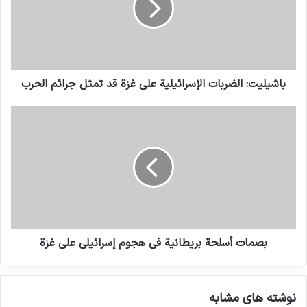
مستوى الوعي العام للنساء ضحايا
الإرهاب
10 مارس 2021
باشيليت: الضربات الإسرائيلية على غزة قد تمثل جرائم الحرب
اسرائيل
جرايم حرب
غزة
انسخ الرابط
بصمات أسلحة بريطانية في هجوم إسرائيلي على غزة
نوشته های مشابه