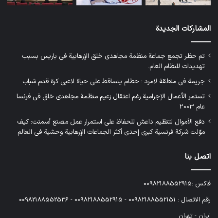
المشاركات الجديدة
تم حظر تجمع جماعة منظمة مجاهدي خلق الإرهابية في باريس بسبب
تهديدات للنظام العام.
جريمة في منطقة لامرد ؛ حطام يتساقط على حياة لاعبي كرة قدم شباب
تستمر الأعمال الإجرامية رغم اعتقال زعيم منظمة مجاهدي خلق في فرنسا
عام 2003
دفع الأموال لتنظيم داعش للحفاظ على استمرار عمل مصنع أسمنت: كيف
موّلت شركة فرنسية كبرى إحدى أكثر الجماعات الإرهابية وحشية في العالم
اتصل بنا
فاكس :00982188552915
رقم الاتصال : 00982188552151 - 00982188552915 - 00982188552536
ایران - تهران