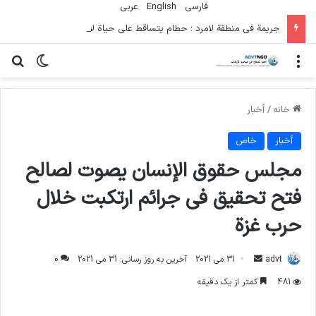
فارسی
English
عربي
جريمة في منطقة لامرد ؛ حطام يتساقط على حياة لاعبي كرة قدم شباب
منو
تغییر پو
جس
خانه
/
أخبار
أخبار
خاص
مجلس حقوق الإنسان يصوت لصالح
فتح تحقيق في جرائم ارتكبت خلال
حرب غزة
ارسال
advt
31 می 2021
آخرین به روز رسانی: 31 می 2021
0
ایمیل
481
کمتر از یک دقیقه