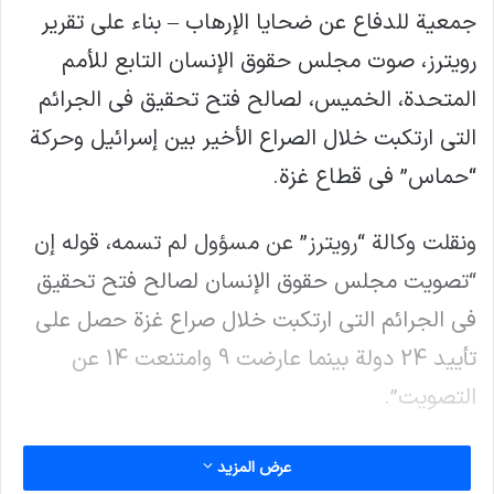
جمعية للدفاع عن ضحايا الإرهاب – بناء علي تقرير
رويترز، صوت مجلس حقوق الإنسان التابع للأمم
المتحدة، الخميس، لصالح فتح تحقيق في الجرائم
التي ارتكبت خلال الصراع الأخير بين إسرائيل وحركة
“حماس” في قطاع غزة.
ونقلت وكالة “رويترز” عن مسؤول لم تسمه، قوله إن
“تصويت مجلس حقوق الإنسان لصالح فتح تحقيق
في الجرائم التي ارتكبت خلال صراع غزة حصل على
تأييد 24 دولة بينما عارضت 9 وامتنعت 14 عن
التصويت”.
و قدم مشروع القرار من قبل منظمة التعاون
عرض المزيد