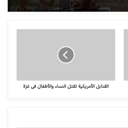
الانتهاكات الإسرائيلية في غزة تظهر الحاجة إلى
تحقيق من “المحكمة الجنائية الدولية”
باحث أمني: الإمارات العربية المتحدة في
طليعة المسؤولين عن الأوضاع الراهنة في
السودان
البابا الفرانسيس: لم تكن هناك حرب بدون
سلاح أوروبي وأمريكي
القنابل الأمريكية تقتل النساء والأطفال في غزة
من المرجح أن يتم رفع كوبا من القائمة
الأمريكية للدول الراعية للإرهاب
إنترسبت: جرائم الحرب حلال على إسرائيل
حرام على السودان