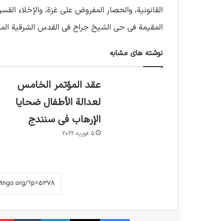
القانونية، والحصار المفروض على غزة، والإخلاء الق
المقيمة في حي الشيخ جراح في القدس الشرقية المح
نوشته های مشابه
عقد المؤتمر الخامس
لعدالة الأطفال ضحايا
الإرهاب في سنندج
5 فوریه 2022
فیس بوک
X
لینکدین
‫تامبلر