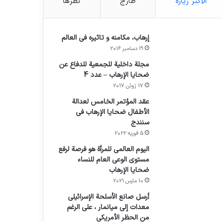
الأكثر زيارة
طازج
نظرها
إرهاب، مكامنه و تاثيره في العالم
19 دسامبر 2016
مجلة داخلية للجمعية للدفاع عن
ضحايا الإرهاب – عدد 4
17 ژوئن 2017
عقد المؤتمر الخامس لعدالة
الأطفال ضحايا الإرهاب في
سنندج
5 فوریه 2022
اليوم العالمي للمرأة هو فرصة لرفع
مستوى الوعي العام للنساء
ضحايا الإرهاب
10 مارس 2021
أرسل صانع الأسلحة الإسرائيلي
معدات إلى ميانمار ، على الرغم
من الحظر الأمريكي