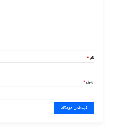
ی
د
گ
ا
ه
*
نام
*
ایمیل
*