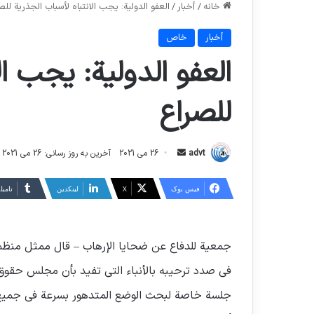
خانه
/
أخبار
/
العفو الدولية: يجب الانتباه لأسباب الجذرية للص
أخبار
خاص
العفو الدولية: يجب ال
للصراع
ارسال
advt
26 می 2021
آخرین به روز رسانی: 26 می 2021
ایمیل
فیس بوک
X
لینکدین
‫تامبل
جمعية للدفاع عن ضحايا الإرهاب – قال ممثل منظمة 
في صدد ترحيبه بالأنباء التي تفيد بأن مجلس حقوق ا