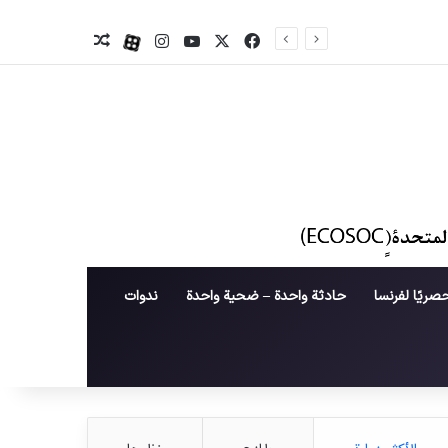
X
فیس بوک
یوتیوب
اینستاگرام
آپارات
نوشته تصادفی
صريًا لفرنسا
حادثة واحدة – ضحية واحدة
ندوات