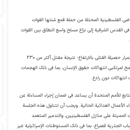
اضي الفلسطينية المحتلة من حملة قمع شنتها القوات
في القدس الشرقية إلى نزاع مسلح واسع النطاق بين القوات
و أضاف كيفن ويلان، منظمة العفو الدولية، “فمع استمرار حصيلة القتلى بالارتفاع- نتيجة مقتل أكثر من 230
وري ألا يُسمح لمرتكبي انتهاكات حقوق الإنسان، بما في ذلك الهجمات
ب انتهاكات دون رادع.
بع للأمم المتحدة أن يساعد في ضمان إجراء المساءلة عن
اء الأعمال العدائية الحالية. ويجب أن تتناول هذه الجلسة
المميتة على منازل الفلسطينيين، والتدمير المتعمد
اب الجذرية للصراع، بما في ذلك المستوطنات الإسرائيلية غير