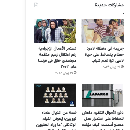
مشاركات جديدة
جريمة في منطقة لامرد ؛
تستمر الأعمال الإجرامية
حطام يتساقط على حياة
رغم اعتقال زعيم منظمة
لاعبي كرة قدم شباب
مجاهدي خلق في فرنسا
عام 2003
21 ژوئن 2026
21 ژوئن 2026
دفع الأموال لتنظيم داعش
قصة عن اغتيال علماء
للحفاظ على استمرار عمل
نوويين؛ يُعرض الفيلم
مصنع أسمنت: كيف موّلت
الوثائقي “ما وراء العناوين