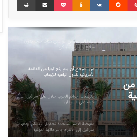
باحث أمني: الإمارات العربية المتحدة في
طليعة المسؤولين عن الأوضاع الراهنة في
السودان
البابا الفرانسيس: لم تكن هناك حرب بدون
سلاح أوروبي وأمريكي
من المرجح أن يتم رفع كوبا من القائمة
الأمريكية للدول الراعية للإرهاب
 من
ية
إنترسبت: جرائم الحرب حلال على إسرائيل
حرام على السودان
مفوضة الأمم المتحدة لحقوق الإنسان يدعو
إسرائيل إلى الالتزام بالتزاماتها الدولية