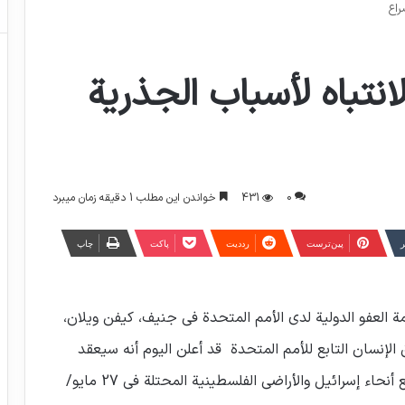
راع
انتباه لأسباب الجذرية
0
431
خواندن این مطلب 1 دقیقه زمان میبرد
ر
‫پین‌ترست
‫رددیت
پاکت
چاپ
العفو الدولية لدى الأمم المتحدة في جنيف، كيفن ويلان،
لإنسان التابع للأمم المتحدة قد أعلن اليوم أنه سيعقد
جلسة خاصة لبحث الوضع المتدهور بسرعة في جميع أنحاء إسرائيل والأراضي الفلسطينية المحتلة في 27 مايو/