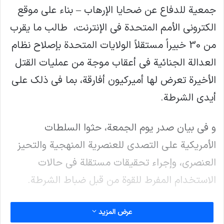
جمعية للدفاع عن ضحايا الإرهاب – بناء علي موقع
الكتروني الأمم المتحدة في الإنترنت، طالب ما يقرب
من 30 خبيراً مستقلاً الولايات المتحدة بإصلاح نظام
العدالة الجنائية في أعقاب موجة من عمليات القتل
الأخيرة تعرض لها أميركيون أفارقة، بما في ذلك على
أيدي الشرطة.
و في بيان صدر يوم الجمعة، حثوا السلطات
الأمريكية على التصدي للعنصرية المنهجية والتحيز
العنصري، وإجراء تحقيقات مستقلة في حالات
الاستخدام المفرط للقوة من قبل ضباط الشرطة.
“تبدأ القصة الأصلية للشرطة في الولايات المتحدة
عرض المزيد