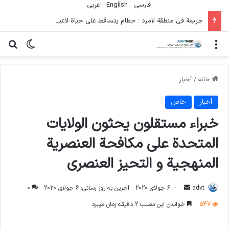
فارسی
English
عربي
جريمة في منطقة لامرد ؛ حطام يتساقط على حياة لاعبي كرة قدم شباب
منو
تغییر پو
جس
خانه
/
أخبار
أخبار
خاص
خبراء مستقلون يحثون الولايات
المتحدة على مكافحة العنصرية
المنهجية و التحيز العنصري
ارسال
advt
6 جولای 2020
آخرین به روز رسانی: 6 جولای 2020
0
ایمیل
547
خواندن این مطلب 2 دقیقه زمان میبرد