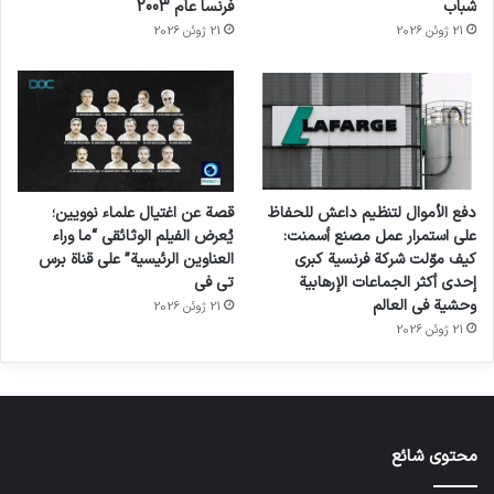
شباب
فرنسا عام 2003
21 ژوئن 2026
21 ژوئن 2026
دفع الأموال لتنظيم داعش للحفاظ
قصة عن اغتيال علماء نوويين؛
على استمرار عمل مصنع أسمنت:
يُعرض الفيلم الوثائقي “ما وراء
كيف موّلت شركة فرنسية كبرى
العناوين الرئيسية” على قناة برس
إحدى أكثر الجماعات الإرهابية
تي في
وحشية في العالم
21 ژوئن 2026
21 ژوئن 2026
محتوى شائع