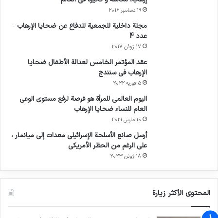
شارك بها من البيض، ضد قيود كوفيد-19 على
19 دسامبر 2016
خدمات مثل صالونات الحلاقة والمنتجعات
مجلة داخلية للجمعية للدفاع عن ضحايا الإرهاب –
عدد 4
الصحية”.
17 ژوئن 2017
عقد المؤتمر الخامس لعدالة الأطفال ضحايا
علاوة على ذلك، فإن قرار نشر القوة العسكرية ضد
الإرهاب في سنندج
5 فوریه 2022
المتظاهرين “يتضمن صكوكا قانونية تُستخدم أساسا
اليوم العالمي للمرأة هو فرصة لرفع مستوى الوعي
ضد المنحدرين من أصل أفريقي، ولكن نادرا ما
العام للنساء ضحايا الإرهاب
10 مارس 2021
تستخدم لصالحهم في حالات مماثلة”.
أرسل صانع الأسلحة الإسرائيلي معدات إلى ميانمار ،
على الرغم من الحظر الأمريكي
و أضافوا أن هذه الحوادث تتكشف في سياق جائحة
18 ژوئن 2023
كوفيد-19 التي أثرت بشكل غير متناسب على السكان
المنحدرين من أصل أفريقي، الأكثر عرضة للإصابة
المحتوى الأكثر زيارة
بالمرض.