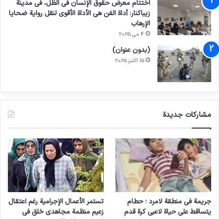
اختتام معرض حقوق الإنسان في الظل، في مدينة
الخبراء ال 28 الذين وقعوا على هذا البيان قد تم
زيباكنار: أداة الفن هي الأداة الأقوى لنقل رواية ضحايا
الإرهاب
تعيينهم من قبل مجلس حقوق الإنسان التابع للأمم
4 می 2025
المتحدة: إما كمقررين خاصين أو أعضاء في
(بدون عنوان)
15 اکتبر 2025
مجموعات عمل مختلفة.
ADVTNGO
ADVT
مشاركات جديدة
انسخ الرابط
جريمة في منطقة لامرد ؛ حطام
تستمر الأعمال الإجرامية رغم اعتقال
يتساقط على حياة لاعبي كرة قدم
زعيم منظمة مجاهدي خلق في