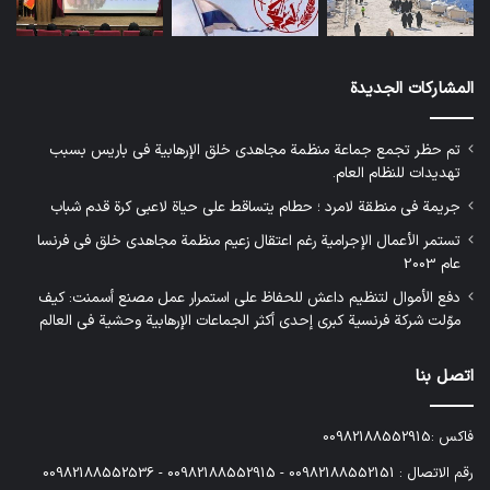
المشاركات الجديدة
تم حظر تجمع جماعة منظمة مجاهدي خلق الإرهابية في باريس بسبب
تهديدات للنظام العام.
جريمة في منطقة لامرد ؛ حطام يتساقط على حياة لاعبي كرة قدم شباب
تستمر الأعمال الإجرامية رغم اعتقال زعيم منظمة مجاهدي خلق في فرنسا
عام 2003
دفع الأموال لتنظيم داعش للحفاظ على استمرار عمل مصنع أسمنت: كيف
موّلت شركة فرنسية كبرى إحدى أكثر الجماعات الإرهابية وحشية في العالم
اتصل بنا
فاكس :00982188552915
رقم الاتصال : 00982188552151 - 00982188552915 - 00982188552536