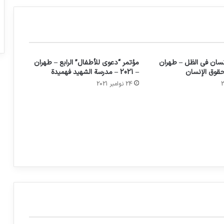
تحذير بشأن تحركات الجماعات الإرهابية في
سوريا
نسان في الظل – طهران
مؤتمر “دعوى للأطفال” الرابع – طهران
– 2021 – مدرسة الشهيد فهميدة
24 نوامبر 2021