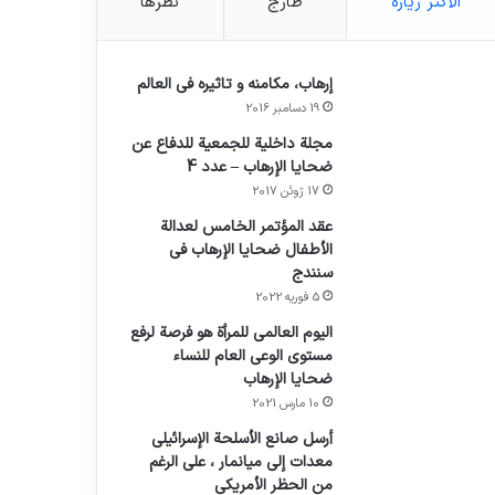
الأكثر زيارة
طازج
نظرها
إرهاب، مكامنه و تاثيره في العالم
19 دسامبر 2016
مجلة داخلية للجمعية للدفاع عن
ضحايا الإرهاب – عدد 4
17 ژوئن 2017
عقد المؤتمر الخامس لعدالة
الأطفال ضحايا الإرهاب في
سنندج
5 فوریه 2022
اليوم العالمي للمرأة هو فرصة لرفع
مستوى الوعي العام للنساء
ضحايا الإرهاب
10 مارس 2021
أرسل صانع الأسلحة الإسرائيلي
معدات إلى ميانمار ، على الرغم
من الحظر الأمريكي