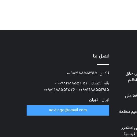
اتصل بنا
ي خلق
فاكس :00982188552915
نظام
رقم الاتصال : 00982188552151 -
00982188552915 - 00982188552536
قط على
ایران - تهران
advt.ngo@gmail.com
زعيم منظمة
 استمرار
فرنسية