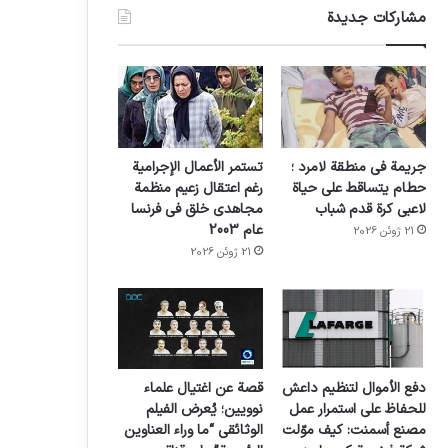
مشاركات جديدة
جريمة في منطقة لامرد ؛
تستمر الأعمال الإجرامية
حطام يتساقط على حياة
رغم اعتقال زعيم منظمة
لاعبي كرة قدم شباب
مجاهدي خلق في فرنسا
عام 2003
21 ژوئن 2026
21 ژوئن 2026
دفع الأموال لتنظيم داعش
قصة عن اغتيال علماء
للحفاظ على استمرار عمل
نوويين؛ يُعرض الفيلم
مصنع أسمنت: كيف موّلت
الوثائقي “ما وراء العناوين