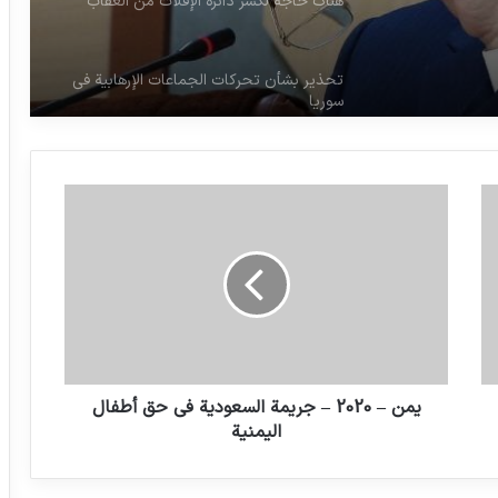
ة
سوريا
الشهيد الفريق علي صياد شيرازي: إسم نحت
في قلوب الشعب الإيراني
أستراليا تسحب الأوسمة من جنود متهمين
بارتكاب جرائم حرب في أفغانستان
الإرهاب؛ الاستراتيجية الرئيسية للكيان
الصهيوني على الساحة الدولية
كيف يستفيد تجار الأسلحة الأمريكيون من
يمن – 2020 – جريمة السعودية في حق أطفال
التهديد
اليمنية
هناك حاجة لكسر دائرة الإفلات من العقاب