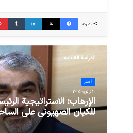
فیس بوک
X
لینکدین
‫تامبلر
مشاركة
الدراسة القادمة
أخبار
أخبار
17 آوریل 2022
12 ژانویه 2025
كيف يستفيد تجار الأسلحة
الإرهاب؛ الاستراتيجية الرئيس
الأمريكيون من التهديد