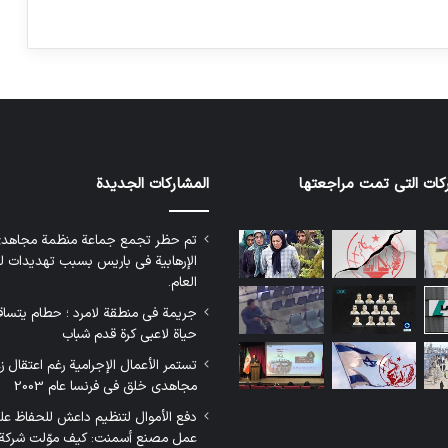
كات التي تمت مراجعتها
المشاركات الجديدة
تم حظر تجمع جماعة منظمة مجاهد
الإرهابية في باريس بسبب تهديدات لل
العام.
جريمة في منطقة لامرد ؛ حطام يتسا
حياة لاعبي كرة قدم شباب
تستمر الأعمال الإجرامية رغم اعتقال 
مجاهدي خلق في فرنسا عام 2003
دفع الأموال لتنظيم داعش للحفاظ على
عمل مصنع أسمنت: كيف موّلت شركة 