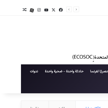
X
فیس بوک
یوتیوب
اینستاگرام
آپارات
نوشته تصادفی
صريًا لفرنسا
حادثة واحدة – ضحية واحدة
ندوات