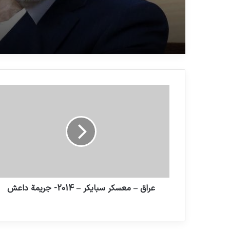
للكيان الصهيوني على الساح
الدولية
عراق – معسکر سبایکر – 2014- جریمة داعش