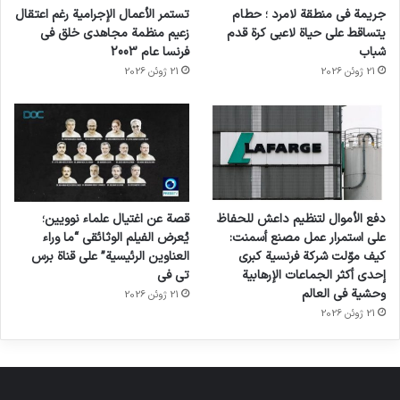
جريمة في منطقة لامرد ؛ حطام
تستمر الأعمال الإجرامية رغم اعتقال
يتساقط على حياة لاعبي كرة قدم
زعيم منظمة مجاهدي خلق في
شباب
فرنسا عام 2003
21 ژوئن 2026
21 ژوئن 2026
دفع الأموال لتنظيم داعش للحفاظ
قصة عن اغتيال علماء نوويين؛
على استمرار عمل مصنع أسمنت:
يُعرض الفيلم الوثائقي “ما وراء
كيف موّلت شركة فرنسية كبرى
العناوين الرئيسية” على قناة برس
إحدى أكثر الجماعات الإرهابية
تي في
وحشية في العالم
21 ژوئن 2026
21 ژوئن 2026