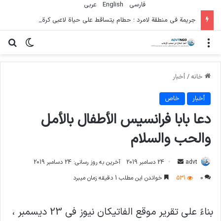
فارسی
English
عربي
جريمة في منطقة لامرد ؛ حطام يتساقط على حياة لاعبي كرة قدم شباب
منو
تغییر پو
جس
خانه
/
أخبار
أخبار
خاص
دعا بابا فرانسيس الأطفال بالأمل
والحب والسلام
ارسال
advt
24 دسامبر 2019
آخرین به روز رسانی: 24 دسامبر 2019
ایمیل
0
531
خواندن این مطلب 1 دقیقه زمان میبرد
بناءً على تقرير موقع الفاتيكان نيوز في 23 ديسمبر ،