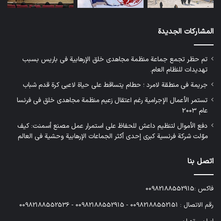
المشاركات الجديدة
تم حظر تجمع جماعة منظمة مجاهدي خلق الإرهابية في باريس بسبب
تهديدات للنظام العام.
جريمة في منطقة لامرد ؛ حطام يتساقط على حياة لاعبي كرة قدم شباب
تستمر الأعمال الإجرامية رغم اعتقال زعيم منظمة مجاهدي خلق في فرنسا
عام 2003
دفع الأموال لتنظيم داعش للحفاظ على استمرار عمل مصنع أسمنت: كيف
موّلت شركة فرنسية كبرى إحدى أكثر الجماعات الإرهابية وحشية في العالم
اتصل بنا
فاكس :00982188552915
رقم الاتصال : 00982188552151 - 00982188552915 - 00982188552536