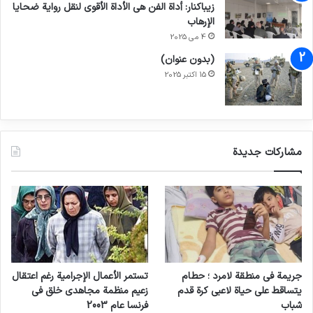
زيباكنار: أداة الفن هي الأداة الأقوى لنقل رواية ضحايا
الإرهاب
4 می 2025
(بدون عنوان)
15 اکتبر 2025
مشاركات جديدة
جريمة في منطقة لامرد ؛ حطام
تستمر الأعمال الإجرامية رغم اعتقال
يتساقط على حياة لاعبي كرة قدم
زعيم منظمة مجاهدي خلق في
شباب
فرنسا عام 2003