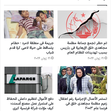
ضحايا الإرهاب
مكافحة الإرهاب
انسخ الرابط
تم حظر تجمع جماعة منظمة
جريمة في منطقة لامرد ؛ حطام
مجاهدي خلق الإرهابية في باريس
يتساقط على حياة لاعبي كرة قدم
بسبب تهديدات للنظام العام.
شباب
21 ژوئن 2026
21 ژوئن 2026
تستمر الأعمال الإجرامية رغم اعتقال
دفع الأموال لتنظيم داعش للحفاظ
زعيم منظمة مجاهدي خلق في
على استمرار عمل مصنع أسمنت:
فرنسا عام 2003
كيف موّلت شركة فرنسية كبرى