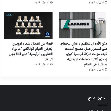
21 ژوئن 2026
21 ژوئن 2026
دفع الأموال لتنظيم داعش للحفاظ
قصة عن اغتيال علماء نوويين؛
على استمرار عمل مصنع أسمنت:
يُعرض الفيلم الوثائقي “ما وراء
كيف موّلت شركة فرنسية كبرى
العناوين الرئيسية” على قناة برس
إحدى أكثر الجماعات الإرهابية
تي في
وحشية في العالم
21 ژوئن 2026
21 ژوئن 2026
محتوى شائع