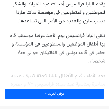
يقدم البابا فرانسيس أمنيات عيد الميلاد والشكر
للموظفين والمتطوعين في مؤسسة سانتا مارتا
ديسبنساري والعديد من الأسر التي تساعدها.
تلقى البابا فرانسيس يوم الأحد عرضا موسيقيا قام
بها أطفال الموظفين والمتطوعين في المؤسسة و
حضر في قاعة بولس في الفاتيكان حوالي 800
شخصا ،.
بعد الأداء ، قدم الأطفال للبابا كعكة كبيرة ، هدية
متأخرة بمناسبة عيد ميلاد فرانسيس 83 و حضره
الأطفال ثلاثة صناديق التي تضمنت “الأمل والحب
عرض المزيد
والسلام”.