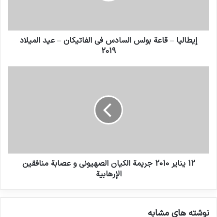
و سأل الأطفال : “كيف يمكننا العيش من دون
إيطاليا – قاعة بولس السادس في الفاتيكان – عيد الميلاد
حرب؟” فأجابوه: “مع الحب”.
2019
فتابع البابا:”يجب أن ننظر دائما إلى المستقبل، إلى
الأفق، مع الأمل الذي يأتي من الرب، و أيضا من
العمل الذي نقوم به لجعل العالم مكانا أفضل”.
تم إنشاء سانتا مارتا ديسبنساري في عام 1922 من
قبل البابا بيوس الحادي عشر و مقرها في مقر البابا
12 ینایر 2010 جريمة الكيان الصهيوني و عصابة منافقين
في فاتيكان.
الإرهابية
ADVT
ADVTNGO
الأمم المتحدة
نوشته های مشابه