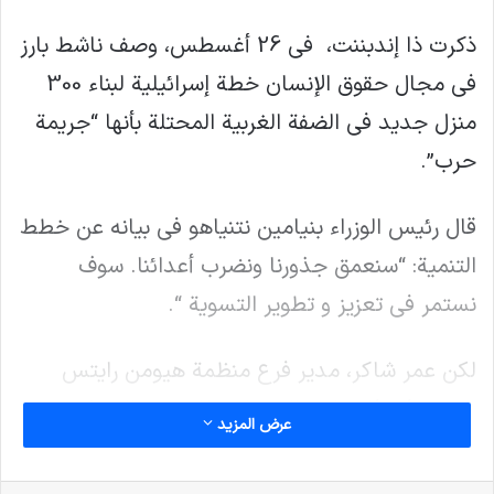
ذكرت ذا إندبننت، في 26 أغسطس، وصف ناشط بارز
في مجال حقوق الإنسان خطة إسرائيلية لبناء 300
منزل جديد في الضفة الغربية المحتلة بأنها “جريمة
حرب”.
قال رئيس الوزراء بنيامين نتنياهو في بيانه عن خطط
التنمية: “سنعمق جذورنا ونضرب أعدائنا. سوف
نستمر في تعزيز و تطوير التسوية “.
لكن عمر شاكر، مدير فرع منظمة هيومن رايتس
ووتش في فلسطين المحتلة، طلب من المحكمة
عرض المزيد
الجنائية الدولية ملاحظة الخطط لإضافتها إلى ملف
قضية السيد نتنياهو.