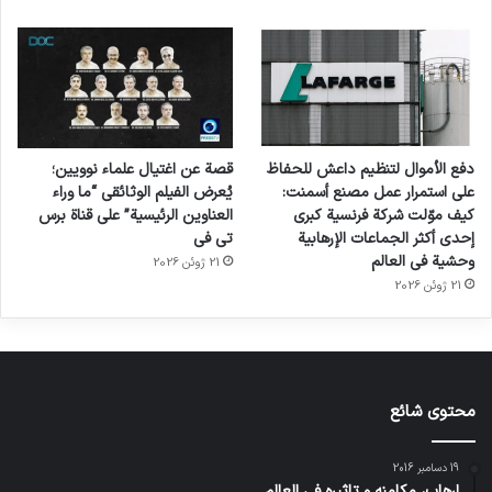
دفع الأموال لتنظيم داعش للحفاظ
قصة عن اغتيال علماء نوويين؛
على استمرار عمل مصنع أسمنت:
يُعرض الفيلم الوثائقي “ما وراء
كيف موّلت شركة فرنسية كبرى
العناوين الرئيسية” على قناة برس
إحدى أكثر الجماعات الإرهابية
تي في
وحشية في العالم
21 ژوئن 2026
21 ژوئن 2026
محتوى شائع
19 دسامبر 2016
إرهاب، مكامنه و تاثيره في العالم