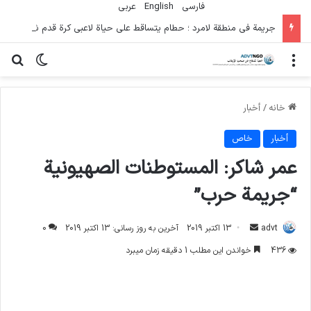
فارسی
English
عربي
جريمة في منطقة لامرد ؛ حطام يتساقط على حياة لاعبي كرة قدم شباب
منو
تغییر پو
جس
خانه
/
أخبار
أخبار
خاص
عمر شاكر: المستوطنات الصهيونية
“جريمة حرب”
ارسال
advt
13 اکتبر 2019
آخرین به روز رسانی: 13 اکتبر 2019
0
ایمیل
436
خواندن این مطلب 1 دقیقه زمان میبرد