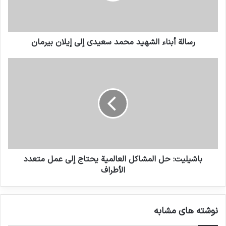
إلى الأراضي المحتلة انتهاكا للمادة 49 من اتفاقية
جنيف الرابعة.”
رسالة أبناء الشهيد محمد سعيدي إلى إيلان بيرمان
في نهاية الشهر الماضي ، أعلنت إسرائيل أنها ستقوم
ببناء 6000 منزل جديد للمستوطنين اليهود في الضفة
الغربية المحتلة ، والتي أدانها القادة الفلسطينيون
لأنها أظهرت “العقلية الاستعمارية” لإسرائيل.
لمح السيد نتنياهو ، الذي يكتنف الدعم قبل
الانتخابات التي ستجري في 17 سبتمبر ، بأن إسرائيل
باشيليت: حل المشاكل العالمية يحتاج إلى عمل متعدد
الأطراف
قد تعلق مستوطناتها في الضفة الغربية – في تحد
للقوى العالمية التي تعتبر الجيوب غير شرعية.
نوشته های مشابه
احتلت إسرائيل الضفة الغربية و القدس الشرقية و