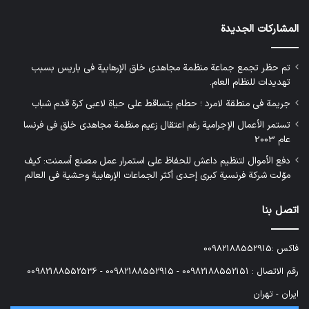
المشاركات الجديدة
تم حظر تجمع جماعة منظمة مجاهدي خلق الإرهابية في باريس بسبب
تهديدات للنظام العام.
جريمة في منطقة لامرد ؛ حطام يتساقط على حياة لاعبي كرة قدم شباب
تستمر الأعمال الإجرامية رغم اعتقال زعيم منظمة مجاهدي خلق في فرنسا
عام 2003
دفع الأموال لتنظيم داعش للحفاظ على استمرار عمل مصنع أسمنت: كيف
موّلت شركة فرنسية كبرى إحدى أكثر الجماعات الإرهابية وحشية في العالم
اتصل بنا
فاكس :00982188552915
رقم الاتصال : 00982188552151 - 00982188552915 - 00982188552536
ایران - تهران