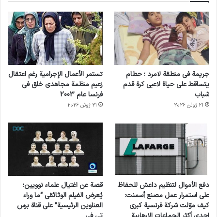
جريمة في منطقة لامرد ؛ حطام
تستمر الأعمال الإجرامية رغم اعتقال
يتساقط على حياة لاعبي كرة قدم
زعيم منظمة مجاهدي خلق في
شباب
فرنسا عام 2003
21 ژوئن 2026
21 ژوئن 2026
دفع الأموال لتنظيم داعش للحفاظ
قصة عن اغتيال علماء نوويين؛
على استمرار عمل مصنع أسمنت:
يُعرض الفيلم الوثائقي “ما وراء
كيف موّلت شركة فرنسية كبرى
العناوين الرئيسية” على قناة برس
إحدى أكثر الجماعات الإرهابية
تي في