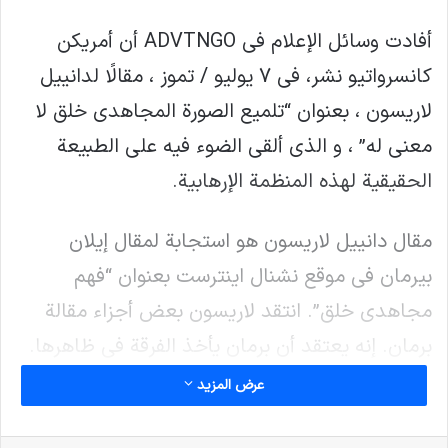
أفادت وسائل الإعلام في ADVTNGO أن أمريكن
كانسرواتيو نشر، في 7 يوليو / تموز ، مقالًا لدانييل
لاريسون ، بعنوان “تلميع الصورة المجاهدي خلق لا
معنى له” ، و الذي ألقى الضوء فيه على الطبيعة
الحقيقية لهذه المنظمة الإرهابية.
مقال دانييل لاريسون هو استجابة لمقال إيلان
بيرمان في موقع نشنال اينترست بعنوان “فهم
مجاهدي خلق”. انتقد لاريسون بعض أجزاء مقالة
برمان. إنه يعتقد أن برمان يأخذ الفرقة في ظاهرها.
ولا يأبي الكثير من الانتقادات ذات الصلة بها. هذا
عرض المزيد
يمكن أن يؤدي إلى صورة مشوهة جدا و كاذبة عن ما