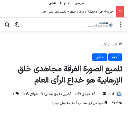
فارسی
English
عربي
جريمة في منطقة لامرد ؛ حطام يتساقط على حياة لاعبي كرة قدم شباب
منو
تغییر پو
جس
خانه
/
أخبار
أخبار
خاص
تلميع الصورة الفرقة مجاهدي خلق
الإرهابية هو خداع الرأي العام
ارسال
advt
31 جولای 2019
آخرین به روز رسانی: 31 جولای 2019
0
ایمیل
423
خواندن این مطلب 1 دقیقه زمان میبرد