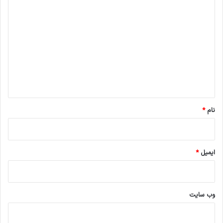
د
ی
د
گ
ا
تلميع الصورة الفرقة مجاهدي خلق الإرهابية هو خداع
ه
الرأي العام
*
نام
*
انسخ الرابط
ایمیل
*
وب‌ سایت