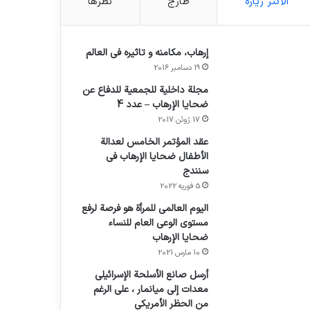
الأكثر زيارة
طازج
نظرها
إرهاب، مكامنه و تاثيره في العالم
19 دسامبر 2016
مجلة داخلية للجمعية للدفاع عن
ضحايا الإرهاب – عدد 4
17 ژوئن 2017
عقد المؤتمر الخامس لعدالة
الأطفال ضحايا الإرهاب في
سنندج
5 فوریه 2022
اليوم العالمي للمرأة هو فرصة لرفع
مستوى الوعي العام للنساء
ضحايا الإرهاب
10 مارس 2021
أرسل صانع الأسلحة الإسرائيلي
معدات إلى ميانمار ، على الرغم
من الحظر الأمريكي