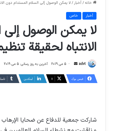
خانه
/
أخبار
/
لا يمكن الوصول إلى السلام المستدام دون الانت
أخبار
خاص
لا يمكن الوصول إلى 
الانتباه لحقيقة تنظيم
ارسال
advt
5 می 2019
آخرین به روز رسانی: 5 می 2019
ایمیل
فیس بوک
X
لینکدین
‫تامبل
شاركت جمعية للدفاع عن ضحايا الإرهاب في
و ناقشت مع نشطاء السلام العالميين في قا