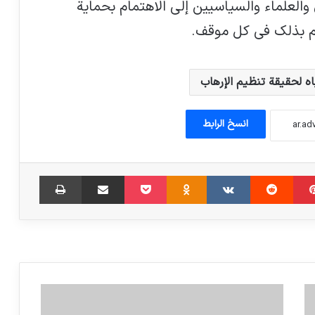
العلماء والسياسيين إلى الاهتمام بحماية
ام بذلك في كل موقف.
اه لحقيقة تنظيم الإرهاب
انسخ الرابط
‫پین‌ترست
‫رددیت
‫VKontakte
‫Odnoklassniki
پاکت
اشتراک گذاری از طریق ایمیل
چاپ