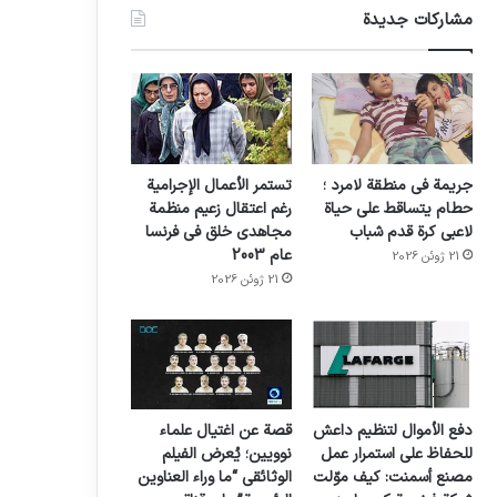
مشاركات جديدة
جريمة في منطقة لامرد ؛
تستمر الأعمال الإجرامية
حطام يتساقط على حياة
رغم اعتقال زعيم منظمة
لاعبي كرة قدم شباب
مجاهدي خلق في فرنسا
عام 2003
21 ژوئن 2026
21 ژوئن 2026
دفع الأموال لتنظيم داعش
قصة عن اغتيال علماء
للحفاظ على استمرار عمل
نوويين؛ يُعرض الفيلم
مصنع أسمنت: كيف موّلت
الوثائقي “ما وراء العناوين