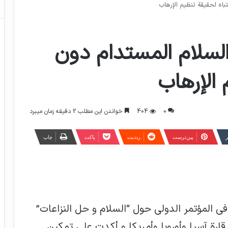
باه لحقيقة تنظيم الإرهاب
السلام المستدام دون
 الإرهاب
0
404
خواندن این مطلب 2 دقیقه زمان میبرد
ر
‫پین‌ترست
‫رددیت
پاکت
چاپ
 المؤتمر الدولي حول “السلام و حل النزاعات”
رة آسيا وأوروبا وأمريكا و أكدت على تمكين