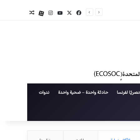
X
فیس بوک
یوتیوب
اینستاگرام
آپارات
نوشته تصادفی
صريًا لفرنسا
حادثة واحدة – ضحية واحدة
ندوات