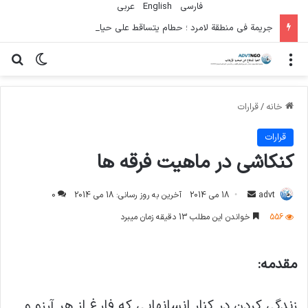
فارسی
English
عربي
جريمة في منطقة لامرد ؛ حطام يتساقط على حياة لاعبي كرة قدم شباب
منو
تغییر پو
جس
خانه
/
قرارات
قرارات
کنکاشی در ماهیت فرقه ها
ارسال
advt
18 می 2014
آخرین به روز رسانی: 18 می 2014
0
ایمیل
556
خواندن این مطلب 13 دقیقه زمان میبرد
مقدمه:
زندگی کردن در کنار انسانهایی که فارغ از هر آرزو و