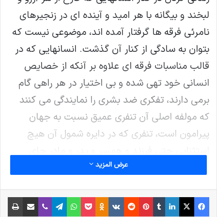
لبخند و بیگانه با هر امید و آینده ای در زنجیرهای
نامرئی فرقه ها گرفتار آمده اند، موضوعی نیست که
بتوان به سادگی از کنار آن گذشت. انسانهایی که در
قالب مناسبات فرقه ای علاوه بر آنکه از خصایص
انسانی خود تهی شده و بی اختیار در هر راهی گام
برمی دارند، تفکری ضد بشری را نمایندگی می کنند
که مولفه اصلی آن تنفری عمیق نسبت به جهان
پیرامون است، تنفری که در دایره شمول آن هیچ
استثنایی حتی فرزند و همسر و پدر و مادر جای
عرض المزيد
ندارد. اما در اینجا، موضوع فقط این انسانها و
وضعیت اسفناک آنها نیست، بلکه مسئله
فیس بوک
X
لینکدین
‫تامبلر
‫پین‌ترست
‫رددیت
‫VKontakte
پاکت
واتس آپ
‫Odnoklassniki
تلگرام
وایبر
اشتراک گذاری از طریق ایمیل
چاپ
ساختارهای فرقه ای می باشد که در ارتباطی وثیق با