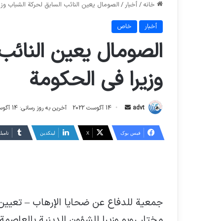
خانه
/
أخبار
/
الصومال يعين النائب السابق لحركة الشباب وزي
أخبار
خاص
الصومال يعين النائب
وزيرا في الحكومة
ارسال
advt
14 آگوست 2022
آخرین به روز رسانی: 14 آگوست 2022
ایمیل
فیس بوک
X
لینکدین
‫تامبل
جمعية للدفاع عن ضحايا الإرهاب – تعيين 
مختار روبو وزيرا للشؤون الدينية بالعاصم