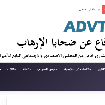
جريمة في منطقة لامرد ؛ حطام يتساقط على حياة لاعبي كرة قدم شباب
قارير
منظمات غير حكومية
معرض الصور
مقابلة
مقالات
ح