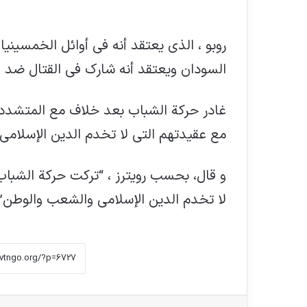
روبو ، الذي يعتقد أنه في أوائل الخمسيني
السودان ويعتقد أنه شارك في القتال ضد 
غادر حركة الشباب بعد خلاف مع المتشددي
مع عقيدتهم التي لا تخدم الدين الإسلامي”
و قال، بحسب رويترز ، “تركت حركة الشبا
لا تخدم الدين الإسلامي والشعب والوطن”
فیس بوک
X
لینکدین
‫تامبلر