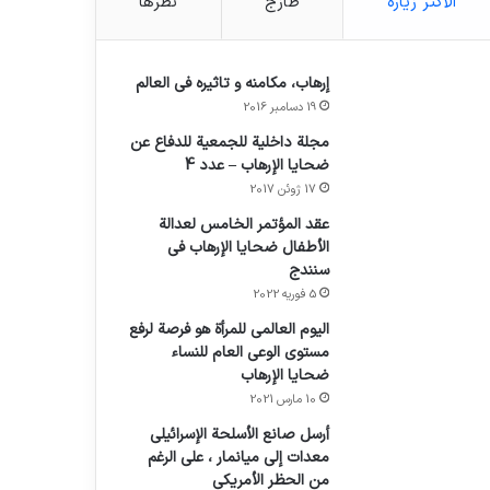
الأكثر زيارة
طازج
نظرها
إرهاب، مكامنه و تاثيره في العالم
19 دسامبر 2016
مجلة داخلية للجمعية للدفاع عن
ضحايا الإرهاب – عدد 4
17 ژوئن 2017
عقد المؤتمر الخامس لعدالة
الأطفال ضحايا الإرهاب في
سنندج
5 فوریه 2022
اليوم العالمي للمرأة هو فرصة لرفع
مستوى الوعي العام للنساء
ضحايا الإرهاب
10 مارس 2021
أرسل صانع الأسلحة الإسرائيلي
معدات إلى ميانمار ، على الرغم
من الحظر الأمريكي