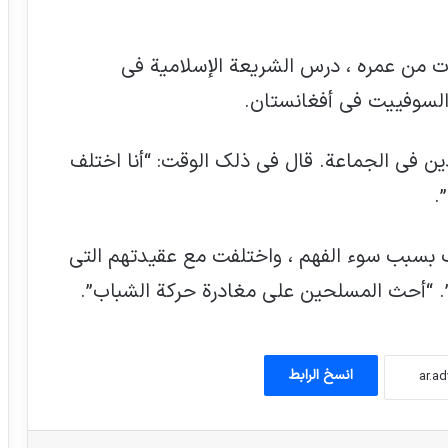
ات من عمره ، درس الشريعة الإسلامية في
السوفييت في أفغانستان.
نائب هولندي: إسرائيل ترتكب جرائم حرب
والغرب يتفرج
ن في الجماعة. قال في ذلك الوقت: “أنا اختلف
.
في يوم العالمي للطفل : عقد مؤتمر “مأقة
الأطفال، بحث عن العدالة”
ب بسبب سوء الفهم ، واختلفت مع عقيدتهم التي
. “أحث المسلحين على مغادرة حركة الشباب”.
انتقادات شيخ الأزهر اللاذعة لصمت العالم
القاتل أمام جرائم الحرب التي ترتكبها إسرائيل
انسخ الرابط
إذلالٌ على الطريقة اليابانية للسياح
الإسرائيليين
‫پین‌ترست
‫رددیت
‫VKontakte
‫Odnoklassniki
پاکت
اشتراک گذاری از طریق ایمیل
چاپ