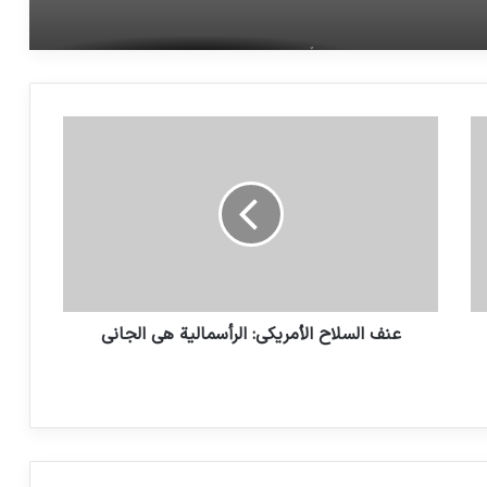
إذلالٌ على الطريقة اليابانية للسياح
الإسرائيليين
السودان: “جيل ضائع” من الأطفال وسط
الحرب والجوع والمرض: العاملون في المجال
الإنساني التابعون للأمم المتحدة
27 کشته و 227 زخمی در حمله داعش به
مسجد شیعیان کویت
عنف السلاح الأمريكي: الرأسمالية هي الجاني
نائب هولندي: إسرائيل ترتكب جرائم حرب
والغرب يتفرج
في يوم العالمي للطفل : عقد مؤتمر “مأقة
الأطفال، بحث عن العدالة”