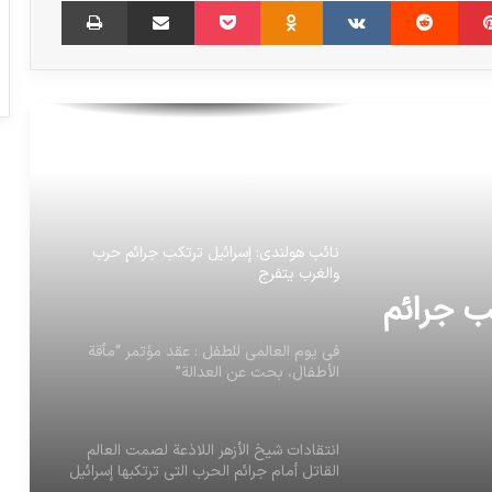
السودان: “جيل ضائع” من الأطفال وسط
الحرب والجوع والمرض: العاملون في المجال
الإنساني التابعون للأمم المتحدة
27 کشته و 227 زخمی در حمله داعش به
مسجد شیعیان کویت
نائب هولندي: إسرائيل ترتكب جرائم حرب
والغرب يتفرج
ب جرائم
في يوم العالمي للطفل : عقد مؤتمر “مأقة
الأطفال، بحث عن العدالة”
انتقادات شيخ الأزهر اللاذعة لصمت العالم
القاتل أمام جرائم الحرب التي ترتكبها إسرائيل