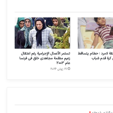
انتقادات شيخ الأزهر اللاذعة لصمت العالم
القاتل أمام جرائم الحرب التي ترتكبها إسرائيل
إذلالٌ على الطريقة اليابانية للسياح
الإسرائيليين
ة لامرد ؛ حطام يتساقط
تستمر الأعمال الإجرامية رغم اعتقال
 كرة قدم شباب
زعيم منظمة مجاهدي خلق في فرنسا
عام 2003
21 ژوئن 2026