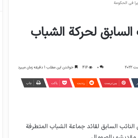
را في الحكومة
 السابق لحركة الشباب
0
416
خواندن این مطلب 1 دقیقه زمان میبرد
ر
‫پین‌ترست
‫رددیت
پاکت
چاپ
النائب السابق لقائد جماعة الشباب المتطرفة
ة مقديشو بالصومال.