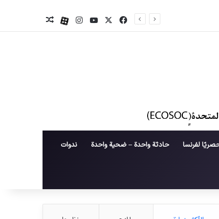
X
فیس بوک
یوتیوب
اینستاگرام
آپارات
نوشته تصادفی
صريًا لفرنسا
حادثة واحدة – ضحية واحدة
ندوات