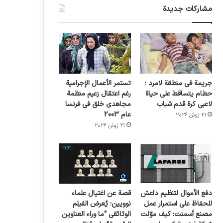
مشاركات جديدة
جريمة في منطقة لامرد ؛
تستمر الأعمال الإجرامية
حطام يتساقط على حياة
رغم اعتقال زعيم منظمة
لاعبي كرة قدم شباب
مجاهدي خلق في فرنسا
عام 2003
21 ژوئن 2026
21 ژوئن 2026
دفع الأموال لتنظيم داعش
قصة عن اغتيال علماء
للحفاظ على استمرار عمل
نوويين؛ يُعرض الفيلم
مصنع أسمنت: كيف موّلت
الوثائقي “ما وراء العناوين