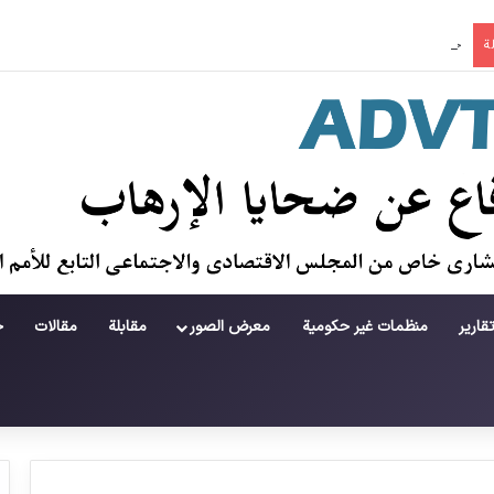
جريمة في منطقة لامرد ؛ حطام يتساقط على حياة لاعبي كرة قدم شباب
ة
قارير
منظمات غير حكومية
معرض الصور
مقابلة
مقالات
ح