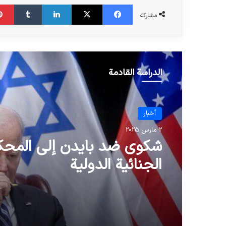
فیس بوک
X
لینکدین
‫تامبلر
مشاركة
الدراسة القادمة
أخبار
2 مارس 2025
شكوى ضد بايدن إلى المحك
الجنائية الدولية