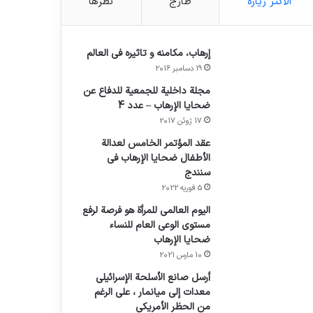
الأكثر زيارة
طازج
نظرها
إرهاب، مكامنه و تاثيره في العالم
19 دسامبر 2016
مجلة داخلية للجمعية للدفاع عن
ضحايا الإرهاب – عدد 4
17 ژوئن 2017
عقد المؤتمر الخامس لعدالة
الأطفال ضحايا الإرهاب في
سنندج
5 فوریه 2022
اليوم العالمي للمرأة هو فرصة لرفع
مستوى الوعي العام للنساء
ضحايا الإرهاب
10 مارس 2021
أرسل صانع الأسلحة الإسرائيلي
معدات إلى ميانمار ، على الرغم
من الحظر الأمريكي