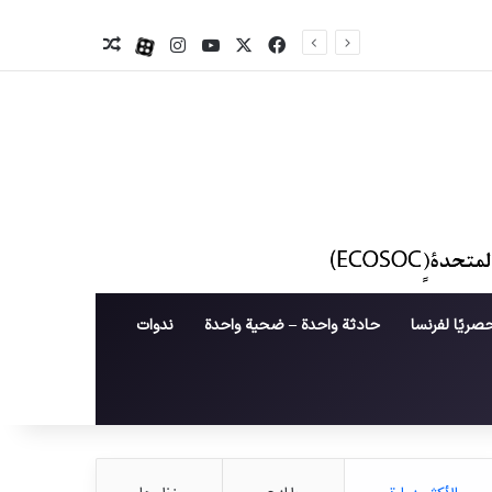
X
فیس بوک
یوتیوب
اینستاگرام
آپارات
نوشته تصادفی
صريًا لفرنسا
حادثة واحدة – ضحية واحدة
ندوات