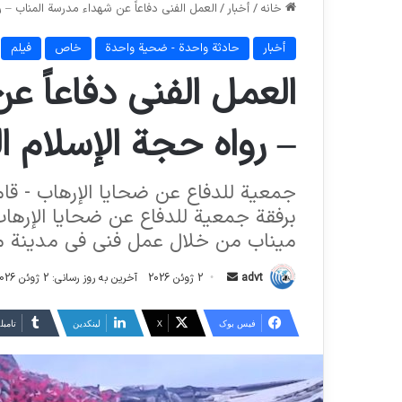
خانه
/
أخبار
/
العمل الفني دفاعاً عن شهداء مدرسة المناب – 
أخبار
حادثة واحدة - ضحية واحدة
خاص
فیلم
العمل الفني دفاعاً ع
– رواه حجة الإسلام ا
جمعية للدفاع عن ضحايا الإرهاب - قام
برفقة جمعية للدفاع عن ضحايا الإره
ميناب من خلال عمل فني في مدينة م
ارسال
advt
2 ژوئن 2026
آخرین به روز رسانی: 2 ژوئن 2026
ایمیل
فیس بوک
X
لینکدین
‫تامبل