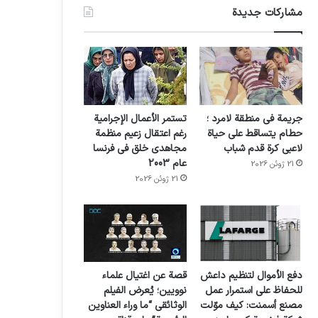
مشاركات جديدة
جريمة في منطقة لامرد ؛
تستمر الأعمال الإجرامية
حطام يتساقط على حياة
رغم اعتقال زعيم منظمة
لاعبي كرة قدم شباب
مجاهدي خلق في فرنسا
عام 2003
21 ژوئن 2026
21 ژوئن 2026
دفع الأموال لتنظيم داعش
قصة عن اغتيال علماء
للحفاظ على استمرار عمل
نوويين؛ يُعرض الفيلم
مصنع أسمنت: كيف موّلت
الوثائقي “ما وراء العناوين