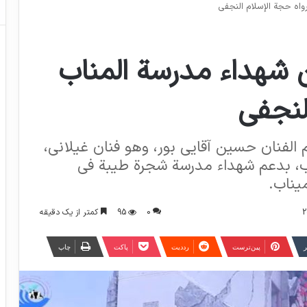
رواه حجة الإسلام النجفي
ن شهداء مدرسة المناب
لنجفي
 الفنان حسين آقايي بور، وهو فنان غيلاني،
اب، بدعم شهداء مدرسة شجرة طيبة في
يناب.
0
95
کمتر از یک دقیقه
ر
‫پین‌ترست
‫رددیت
پاکت
چاپ