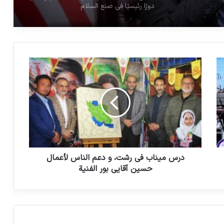
دورًا رئيسيًا في صنع السلام
يواجه الأشخاص عديمو الجنسية مأزقًا قانونيًا
مدمرًا
كاتالونيا تعترف بارتكاب إسرائيل “جريمة
الفصل العنصري” ضد الفلسطينيين
سنغافورة تستعين بتكنولوجيا جديدة لرفع
الوعي بشأن الإرهاب
درس ميناب في رشت، و دعم الناس لأعمال
حسين آقايي بور الفنية
هجوم إرهابي على حافلة مدرسية في باكستان
شكوى ضد بايدن إلى المحكمة الجنائية
الدولية