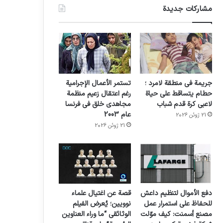
مشاركات جديدة
جريمة في منطقة لامرد ؛
تستمر الأعمال الإجرامية
حطام يتساقط على حياة
رغم اعتقال زعيم منظمة
لاعبي كرة قدم شباب
مجاهدي خلق في فرنسا
عام 2003
21 ژوئن 2026
21 ژوئن 2026
دفع الأموال لتنظيم داعش
قصة عن اغتيال علماء
للحفاظ على استمرار عمل
نوويين؛ يُعرض الفيلم
مصنع أسمنت: كيف موّلت
الوثائقي “ما وراء العناوين