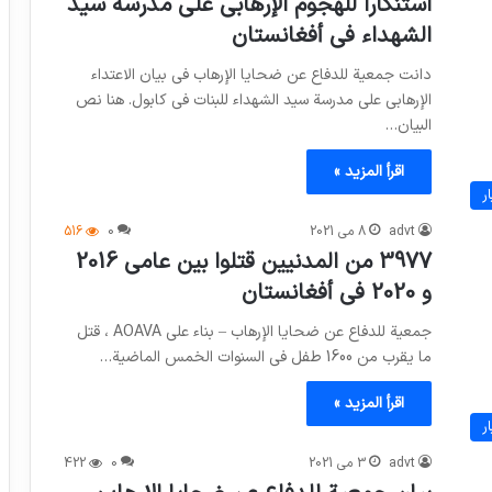
استنكاراً للهجوم الإرهابي على مدرسة سيد
الشهداء في أفغانستان
دانت جمعية للدفاع عن ضحايا الإرهاب في بيان الاعتداء
الإرهابي على مدرسة سيد الشهداء للبنات في كابول. هنا نص
البيان…
اقرأ المزيد »
ر
advt
8 می 2021
0
516
3977 من المدنيين قتلوا بين عامي 2016
و 2020 في أفغانستان
جمعية للدفاع عن ضحايا الإرهاب – بناء علي AOAVA ، قتل
ما يقرب من 1600 طفل في السنوات الخمس الماضية…
اقرأ المزيد »
ر
advt
3 می 2021
0
422