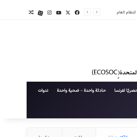
X
فیس بوک
یوتیوب
اینستاگرام
آپارات
نوشته تصادفی
صريًا لفرنسا
حادثة واحدة – ضحية واحدة
ندوات