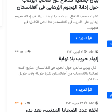
بيان جمعية للدفاع عن ضحايا الإرهاب
حول إدانة الهجوم الإرهابي في أفغانستان
نشرت جمعية للدفاع عن ضحايا الإرهاب بيانا في إدانة هجوم
إرهابي علي الأبرياء في أفغانستانز هنا النص الكامل: في
هجوم…
اقرأ المزيد »
م
advt
21 آوریل 2021
0
441
إنهاء حروب بلا نهاية
قال بيرني ساندرز حول الحرب في أفغانستان: مذيع: كنت
تطالبنا بالانسحاب من أفغانستان لفترة طويلة وقت طويل
جدا لكن…
اقرأ المزيد »
ر
advt
28 فوریه 2021
0
529
ارتفع عدد الضحايا المدنيين بعد بدء