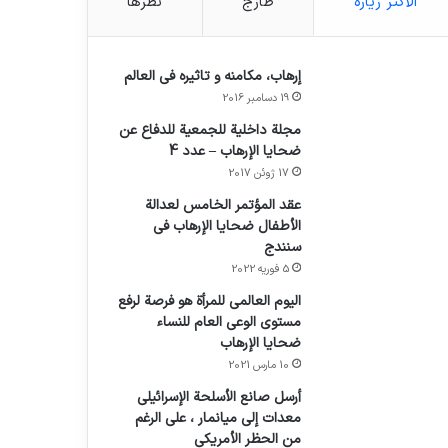
الأكثر زيارة
طازج
نظرها
إرهاب، مكامنه و تاثيره في العالم
19 دسامبر 2016
مجلة داخلية للجمعية للدفاع عن
ضحايا الإرهاب – عدد 4
17 ژوئن 2017
عقد المؤتمر الخامس لعدالة
الأطفال ضحايا الإرهاب في
سنندج
5 فوریه 2022
اليوم العالمي للمرأة هو فرصة لرفع
مستوى الوعي العام للنساء
ضحايا الإرهاب
10 مارس 2021
أرسل صانع الأسلحة الإسرائيلي
معدات إلى ميانمار ، على الرغم
من الحظر الأمريكي