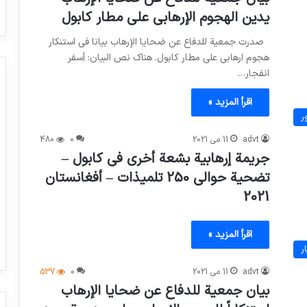
يدين الهجوم الإرهابي على مطار كابول
صدرت جمعية للدفاع عن ضحايا الإرهاب بيانا في استنكار
هجوم ارهابي علي مطار كابول. هناك نص البيان: أسفر
انفجار…
اقرأ المزيد »
ر
advt
11 می 2021
0
480
جريمة إرهابية بشعة أخري في كابول –
تضحية حوالي 250 تلميذات – أفغانستان
2021
اقرأ المزيد »
ر
advt
11 می 2021
0
537
بيان جمعية للدفاع عن ضحايا الإرهاب