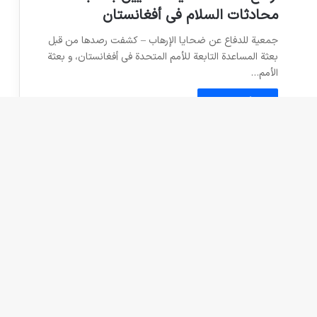
محادثات السلام في أفغانستان
جمعية للدفاع عن ضحايا الإرهاب – كشفت رصدها من قبل
بعثة المساعدة التابعة للأمم المتحدة في أفغانستان، و بعثة
الأمم…
اقرأ المزيد »
ر
advt
2 فوریه 2021
0
484
مسؤول أفغاني: 600 سجين أفرج عن
طالبان أُعيد اعتقالهم
جمعية للدفاع عن ضحايا الإرهاب – استنادا إلى تقرير صوت
أمريكا، تقول السلطات في أفغانستان إنها أعادت اعتقال 600
عضو…
اقرأ المزيد »