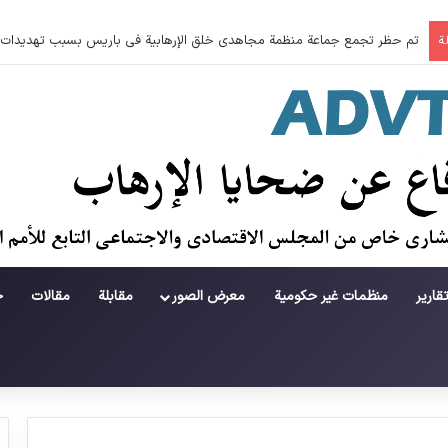
جريمة في منطقة لامرد ؛ حطام يتساقط على حياة لاعبي كرة قدم شباب
ة
قارير
منظمات غير حكومية
معرض الصور
مقابلة
مقالات
ح