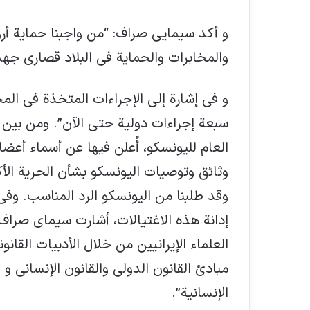
و أكد سيمايي صراف: “من واجبنا حماية أر
والمخابرات والحماية في البلاد قصارى جه
و في إشارة إلى الإجراءات المتخذة في المحا
سبعة إجراءات دولية حتى الآن”. ومن بين ه
العام لليونسكو، أُعلن فيها عن أسماء أعضا
وثائق وتوصيات اليونسكو بشأن الحرية الأك
وقد طلبنا من اليونسكو الرد المناسب. وفي 
إدانة هذه الاغتيالات، أشارت سيماي صراف إل
العلماء الإيرانيين من خلال الأدبيات القانو
مبادئ القانون الدولي والقانون الإنساني و ا
الإنسانية”.