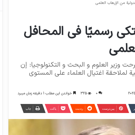
لدولية من الإرهاب العلمي
شتكي رسميًا في المحافل
لعلمي
ت وزير العلوم و البحث و التكنولوجيا: إن
انية لملاحقة اغتيال العلماء على المستوى
0
325
خواندن این مطلب 1 دقیقه زمان میبرد
ر
‫پین‌ترست
‫رددیت
پاکت
چاپ