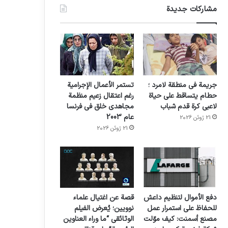
مشاركات جديدة
جريمة في منطقة لامرد ؛
تستمر الأعمال الإجرامية
حطام يتساقط على حياة
رغم اعتقال زعيم منظمة
لاعبي كرة قدم شباب
مجاهدي خلق في فرنسا
عام 2003
21 ژوئن 2026
21 ژوئن 2026
دفع الأموال لتنظيم داعش
قصة عن اغتيال علماء
للحفاظ على استمرار عمل
نوويين؛ يُعرض الفيلم
مصنع أسمنت: كيف موّلت
الوثائقي “ما وراء العناوين