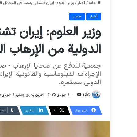
خانه
/
أخبار
/
وزير العلوم: إيران تشتكي رسميًا في المحافل ا
أخبار
خاص
وزير العلوم: إيران ت
الدولية من الإرهاب ا
جمعية للدفاع عن ضحايا الإرهاب - صرح
الإجراءات الدبلوماسية والقانونية الإير
الدولي مستمرة.
ارسال
advt
9 جولای 2025
آخرین به روز رسانی: 9 جولای 2025
ایمیل
فیس بوک
X
لینکدین
‫تامبل