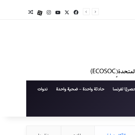
X
فیس بوک
یوتیوب
اینستاگرام
آپارات
نوشته تصادفی
صريًا لفرنسا
حادثة واحدة – ضحية واحدة
ندوات