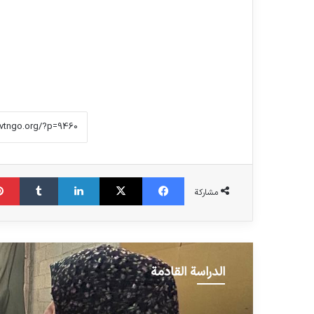
فیس بوک
X
لینکدین
‫تامبلر
مشاركة
الدراسة القادمة