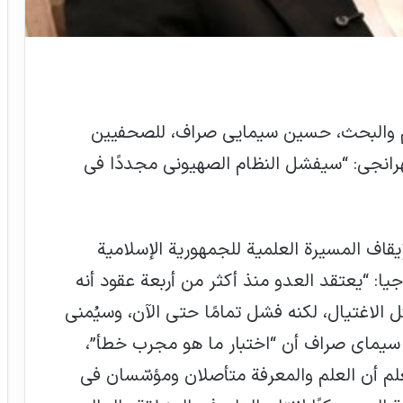
لوم والبحث، حسين سيمايي صراف، للصحفيين
رانجي: “سيفشل النظام الصهيوني مجددًا في
إيقاف المسيرة العلمية للجمهورية الإسلامية
وجيا: “يعتقد العدو منذ أكثر من أربعة عقود أنه
 الاغتيال، لكنه فشل تمامًا حتى الآن، وسيُمنى
ن سيماي صراف أن “اختبار ما هو مجرب خطأ”،
يعلم أن العلم والمعرفة متأصلان ومؤسّسان في