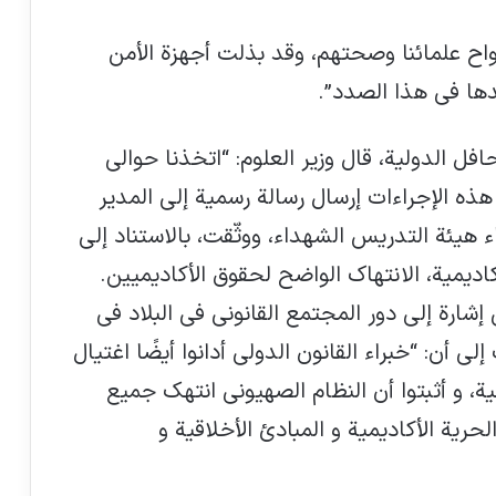
واح علمائنا وصحتهم، وقد بذلت أجهزة الأمن
دها في هذا الصدد”.
فل الدولية، قال وزير العلوم: “اتخذنا حوالي
ذه الإجراءات إرسال رسالة رسمية إلى المدير
ء هيئة التدريس الشهداء، ووثّقت، بالاستناد إلى
اديمية، الانتهاك الواضح لحقوق الأكاديميين.
إشارة إلى دور المجتمع القانوني في البلاد في
ى أن: “خبراء القانون الدولي أدانوا أيضًا اغتيال
نية، و أثبتوا أن النظام الصهيوني انتهك جميع
“كلمات جديدة” مطلوبة لوصف الدمار في
لحرية الأكاديمية و المبادئ الأخلاقية و
غزة، كما يقول مسؤول إنساني تابع للأمم
المتحدة