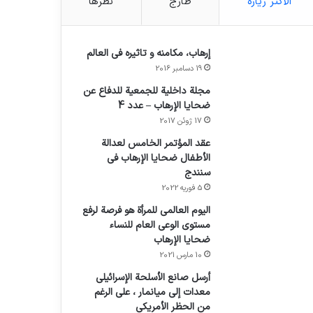
الأكثر زيارة
طازج
نظرها
إرهاب، مكامنه و تاثيره في العالم
19 دسامبر 2016
مجلة داخلية للجمعية للدفاع عن
ضحايا الإرهاب – عدد 4
17 ژوئن 2017
عقد المؤتمر الخامس لعدالة
الأطفال ضحايا الإرهاب في
سنندج
5 فوریه 2022
اليوم العالمي للمرأة هو فرصة لرفع
مستوى الوعي العام للنساء
ضحايا الإرهاب
10 مارس 2021
أرسل صانع الأسلحة الإسرائيلي
معدات إلى ميانمار ، على الرغم
من الحظر الأمريكي