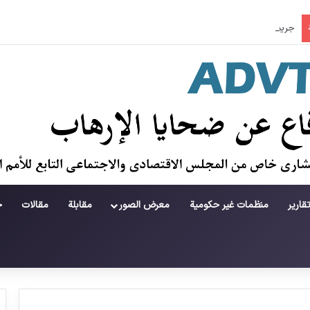
جريمة في منطقة لامرد ؛ حطام يتساقط على حياة لاعبي كرة قدم شباب
قارير
منظمات غير حكومية
معرض الصور
مقابلة
مقالات
ح