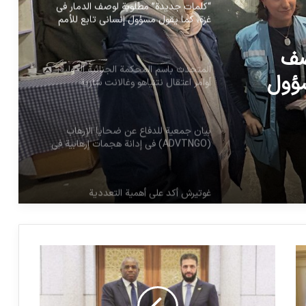
“كلمات جديدة” مطلوبة لوصف الدمار في
غزة، كما يقول مسؤول إنساني تابع للأمم
المتحدة
صف
المتحدث باسم المحكمة الجنائية الدولية:
سؤول
أوامر اعتقال نتنياهو وغالانت سارية
بيان جمعية للدفاع عن ضحايا الإرهاب
(ADVTNGO) في إدانة هجمات إرهابية في
مدينة أهواز
غوتيرش أكد على أهمية التعددية
موجة غضب ضد رئيس الوزراء الألباني بعد
زيارته للأراضي المحتلة
هشدار نماینده ویژه سازمان ملل در امور