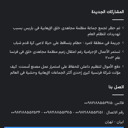
المشاركات الجديدة
تم حظر تجمع جماعة منظمة مجاهدي خلق الإرهابية في باريس بسبب
تهديدات للنظام العام.
جريمة في منطقة لامرد ؛ حطام يتساقط على حياة لاعبي كرة قدم شباب
تستمر الأعمال الإجرامية رغم اعتقال زعيم منظمة مجاهدي خلق في فرنسا
عام 2003
دفع الأموال لتنظيم داعش للحفاظ على استمرار عمل مصنع أسمنت: كيف
موّلت شركة فرنسية كبرى إحدى أكثر الجماعات الإرهابية وحشية في العالم
اتصل بنا
فاكس :00982188552915
رقم الاتصال : 00982188552151 - 00982188552915 - 00982188552536
ایران - تهران