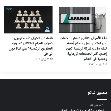
دفع الأموال لتنظيم داعش للحفاظ
قصة عن اغتيال علماء نوويين؛
على استمرار عمل مصنع أسمنت:
يُعرض الفيلم الوثائقي “ما وراء
كيف موّلت شركة فرنسية كبرى
العناوين الرئيسية” على قناة برس
إحدى أكثر الجماعات الإرهابية
تي في
وحشية في العالم
21 ژوئن 2026
21 ژوئن 2026
محتوى شائع
19 دسامبر 2016
إرهاب، مكامنه و تاثيره في العالم