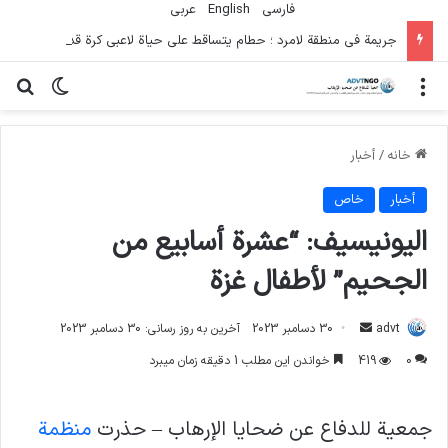
فارسی
English
عربي
جريمة في منطقة لامرد ؛ حطام يتساقط على حياة لاعبي كرة قدم شباب
منو
تغییر پو
جس
خانه
/
أخبار
أخبار
خاص
اليونيسيف: “عشرة أسابيع من
الجحيم” لأطفال غزة
ارسال
advt
30 دسامبر 2023
آخرین به روز رسانی: 30 دسامبر 2023
ایمیل
0
419
خواندن این مطلب 1 دقیقه زمان میبرد
جمعية للدفاع عن ضحايا الإرهاب – حذرت
منظمة