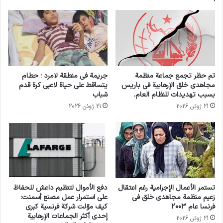
وقالت منظمة الصحة العالمية التابعة للأمم المتحدة
يوم الثلاثاء إن ثمانية فقط من أصل 36 مستشفيات
في القطاع تعمل جزئيا على الأقل.
وأوضح المتحدث باسم اليونيسف أن “المناطق
تم حظر تجمع جماعة منظمة
جريمة في منطقة لامرد ؛ حطام
مجاهدي خلق الإرهابية في باريس
يتساقط على حياة لاعبي كرة قدم
الآمنة” “ليست آمنة على الإطلاق” لأنها تم تحديدها
بسبب تهديدات للنظام العام.
شباب
من جانب واحد من قبل إسرائيل وحدها وتفتقر إلى
21 ژوئن 2026
21 ژوئن 2026
“الموارد الكافية للبقاء على قيد الحياة”: الغذاء والماء
والدواء والحماية.
وقال السيد إلدر: “إن وقف إطلاق النار الإنساني
تستمر الأعمال الإجرامية رغم اعتقال
دفع الأموال لتنظيم داعش للحفاظ
الفوري والدائم هو السبيل الوحيد لإنهاء قتل وجرح
زعيم منظمة مجاهدي خلق في
على استمرار عمل مصنع أسمنت:
الأطفال، ووفيات الأطفال بسبب الأمراض، وتمكين
فرنسا عام 2003
كيف موّلت شركة فرنسية كبرى
إحدى أكثر الجماعات الإرهابية
21 ژوئن 2026