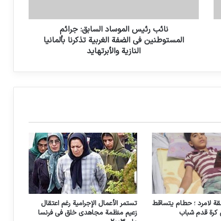
انضمت بلجيكا إلى قضية الإبادة الجماعية
ضد إسرائيل أمام محكمة العدل الدولية
نائب رئيس الموساد السابق: جرائم
المستوطنين في الضفة الغربية تذكرنا بألمانيا
اليمن اختبار لإنسانيتنا
النازية والأبرتهايد
العراق: عمليات الإعادة من المخيم السوري
سيئ السمعة “مثال للعالم”
دستگیری 12 نفر در مالزی به اتهام تلاش
برای انجام عملیات تروریستی
رؤساء حكومات ووزراء أوروبيون سابقون
يوقعون رسالة تدعو للتحقيق في جرائم الحرب
بالأراضي الفلسطينية المحتلة
ة لامرد ؛ حطام يتساقط
تستمر الأعمال الإجرامية رغم اعتقال
 كرة قدم شباب
زعيم منظمة مجاهدي خلق في فرنسا
الخطة البريطانية لإرسال المهاجرين إلى رواندا