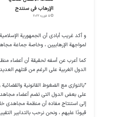
الإرهاب في سنندج
5 فوریه 2022
و أكد غريب أبادي أن الجمهورية الإسلامي
لمواجهة الإرهابيين ، وخاصة جماعة مجاهد
كما أعرب عن أسفه لحقيقة أن أعضاء من
الدول الغربية على الرغم من قتلهم العديد م
“بالتوازي مع الضغوط القانونية والقضائية 
على بعض الدول التي تضم أعضاء مجاهدي
إلى استنتاج مفاده أن منظمة مجاهدي خل
قيودًا عليهم ، ونحن نرحب بالتدابير التق