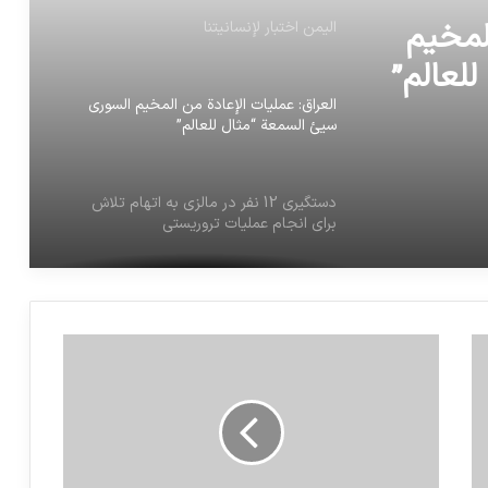
المخيم
اليمن اختبار لإنسانيتنا
لعالم”
العراق: عمليات الإعادة من المخيم السوري
سيئ السمعة “مثال للعالم”
دستگیری 12 نفر در مالزی به اتهام تلاش
برای انجام عملیات تروریستی
رؤساء حكومات ووزراء أوروبيون سابقون
يوقعون رسالة تدعو للتحقيق في جرائم الحرب
بالأراضي الفلسطينية المحتلة
الخطة البريطانية لإرسال المهاجرين إلى رواندا
تثير ردود فعل عنيفة