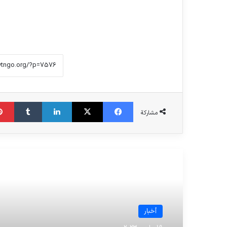
فیس بوک
X
لینکدین
‫تامبلر
مشاركة
الدراسة القادمة
أخبار