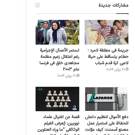
مشاركات جديدة
جريمة في منطقة لامرد ؛
تستمر الأعمال الإجرامية
حطام يتساقط على حياة
رغم اعتقال زعيم منظمة
لاعبي كرة قدم شباب
مجاهدي خلق في فرنسا
عام 2003
21 ژوئن 2026
21 ژوئن 2026
دفع الأموال لتنظيم داعش
قصة عن اغتيال علماء
للحفاظ على استمرار عمل
نوويين؛ يُعرض الفيلم
مصنع أسمنت: كيف موّلت
الوثائقي “ما وراء العناوين