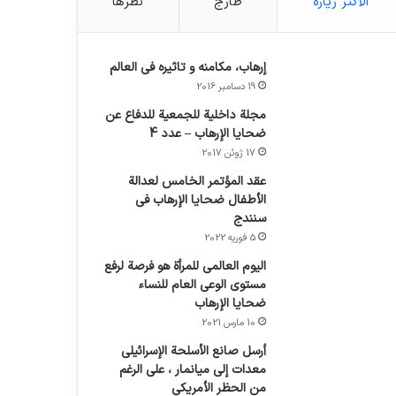
الأكثر زيارة
طازج
نظرها
إرهاب، مكامنه و تاثيره في العالم
19 دسامبر 2016
مجلة داخلية للجمعية للدفاع عن
ضحايا الإرهاب – عدد 4
17 ژوئن 2017
عقد المؤتمر الخامس لعدالة
الأطفال ضحايا الإرهاب في
سنندج
5 فوریه 2022
اليوم العالمي للمرأة هو فرصة لرفع
مستوى الوعي العام للنساء
ضحايا الإرهاب
10 مارس 2021
أرسل صانع الأسلحة الإسرائيلي
معدات إلى ميانمار ، على الرغم
من الحظر الأمريكي