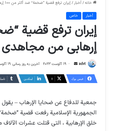
خانه
/
أخبار
/
إيران ترفع قضية “ضخمة” ضد أكثر من 100 إرهابي من مجاهدي خلق
أخبار
خاص
إرهابي من مجاهدي 
ارسال
advt
19 آگوست 2023
آخرین به روز رسانی: 19 آگوست 2023
ایمیل
فیس بوک
X
لینکدین
‫تامبل
جمعية للدفاع عن ضحايا الإرهاب – يقول م
الجمهورية الإسلامية رفعت قضية “ضخمة
خلق الإرهابية ، التي قتلت عشرات الآلاف م