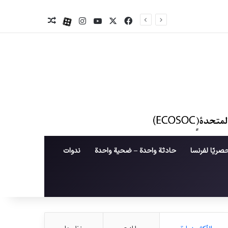
X
فیس بوک
یوتیوب
اینستاگرام
آپارات
نوشته تصادفی
صريًا لفرنسا
حادثة واحدة – ضحية واحدة
ندوات