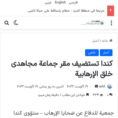
فارسی
English
عربي
جريمة في منطقة لامرد ؛ حطام يتساقط على حياة لاعبي كرة قدم شباب
منو
تغییر پو
جس
خانه
/
أخبار
أخبار
خاص
كندا تستضيف مقر جماعة مجاهدي
خلق الإرهابية
ارسال
advt
19 آگوست 2023
آخرین به روز رسانی: 19 آگوست 2023
ایمیل
0
434
خواندن این مطلب 1 دقیقه زمان میبرد
جمعية للدفاع عن ضحايا الإرهاب – ستؤوي كندا