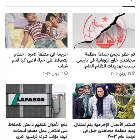
أعضاء إيرانيين مناهضين للثورة ينتمون إلى منظمة
مجاهدي خلق ، “نُفِّذت وفقًا للقانون وأمرًا صادرًا عن
منظمة مكافحة الإرهاب. – محكمة الإرهاب “.
توصلت قيادة الجماعة الإرهابية إلى هذا القرار ردًا
تم حظر تجمع جماعة منظمة
جريمة في منطقة لامرد ؛ حطام
على إجراءات الحكومة الألبانية ، بدعم من محكمتها
مجاهدي خلق الإرهابية في باريس
يتساقط على حياة لاعبي كرة قدم
بسبب تهديدات للنظام العام.
شباب
المتخصصة لمكافحة الإرهاب ، لتقييد المنظمة
21 ژوئن 2026
21 ژوئن 2026
الإرهابية. وقال مصدر أمني لوكالة تسنيم الإيرانية
للأنباء ، إن هذا التحرك جاء نتيجة الكشف عن وثائق
إدانة داخل حدود مقر أشرف 3.
عندما لم تنجح منظمة مجاهدي خلق في الحصول
تستمر الأعمال الإجرامية رغم اعتقال
دفع الأموال لتنظيم داعش للحفاظ
على موافقة الحكومة الفرنسية لاستيعاب جزء من
زعيم منظمة مجاهدي خلق في
على استمرار عمل مصنع أسمنت:
فرنسا عام 2003
كيف موّلت شركة فرنسية كبرى