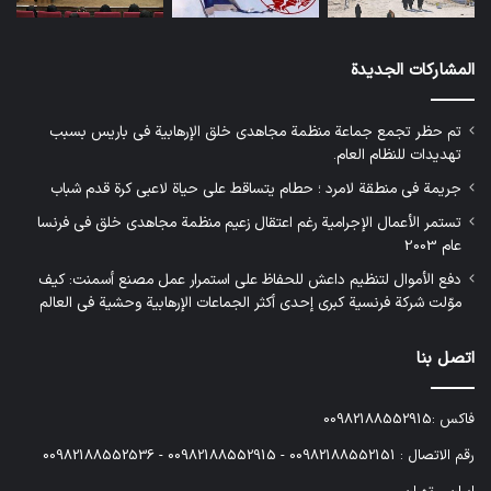
المشاركات الجديدة
تم حظر تجمع جماعة منظمة مجاهدي خلق الإرهابية في باريس بسبب
تهديدات للنظام العام.
جريمة في منطقة لامرد ؛ حطام يتساقط على حياة لاعبي كرة قدم شباب
تستمر الأعمال الإجرامية رغم اعتقال زعيم منظمة مجاهدي خلق في فرنسا
عام 2003
دفع الأموال لتنظيم داعش للحفاظ على استمرار عمل مصنع أسمنت: كيف
موّلت شركة فرنسية كبرى إحدى أكثر الجماعات الإرهابية وحشية في العالم
اتصل بنا
فاكس :00982188552915
رقم الاتصال : 00982188552151 - 00982188552915 - 00982188552536