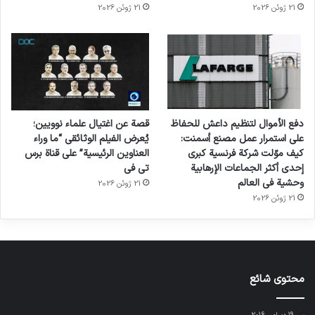
21 ژوئن 2026
21 ژوئن 2026
دفع الأموال لتنظيم داعش للحفاظ
قصة عن اغتيال علماء نوويين؛
على استمرار عمل مصنع أسمنت:
يُعرض الفيلم الوثائقي “ما وراء
كيف موّلت شركة فرنسية كبرى
العناوين الرئيسية” على قناة برس
إحدى أكثر الجماعات الإرهابية
تي في
وحشية في العالم
21 ژوئن 2026
21 ژوئن 2026
محتوى شائع