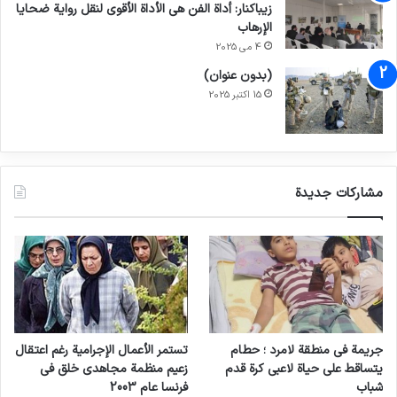
زيباكنار: أداة الفن هي الأداة الأقوى لنقل رواية ضحايا
الإرهاب
4 می 2025
(بدون عنوان)
15 اکتبر 2025
مشاركات جديدة
جريمة في منطقة لامرد ؛ حطام
تستمر الأعمال الإجرامية رغم اعتقال
يتساقط على حياة لاعبي كرة قدم
زعيم منظمة مجاهدي خلق في
شباب
فرنسا عام 2003