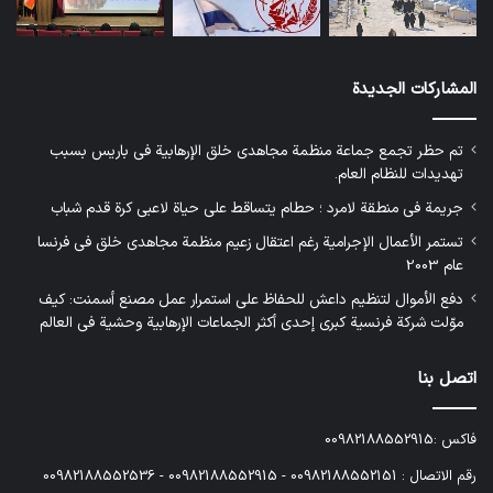
المشاركات الجديدة
تم حظر تجمع جماعة منظمة مجاهدي خلق الإرهابية في باريس بسبب
تهديدات للنظام العام.
جريمة في منطقة لامرد ؛ حطام يتساقط على حياة لاعبي كرة قدم شباب
تستمر الأعمال الإجرامية رغم اعتقال زعيم منظمة مجاهدي خلق في فرنسا
عام 2003
دفع الأموال لتنظيم داعش للحفاظ على استمرار عمل مصنع أسمنت: كيف
موّلت شركة فرنسية كبرى إحدى أكثر الجماعات الإرهابية وحشية في العالم
اتصل بنا
فاكس :00982188552915
رقم الاتصال : 00982188552151 - 00982188552915 - 00982188552536