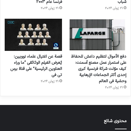
شباب
فرنسا عام 2003
21 ژوئن 2026
21 ژوئن 2026
دفع الأموال لتنظيم داعش للحفاظ
قصة عن اغتيال علماء نوويين؛
على استمرار عمل مصنع أسمنت:
يُعرض الفيلم الوثائقي “ما وراء
كيف موّلت شركة فرنسية كبرى
العناوين الرئيسية” على قناة برس
إحدى أكثر الجماعات الإرهابية
تي في
وحشية في العالم
21 ژوئن 2026
21 ژوئن 2026
محتوى شائع