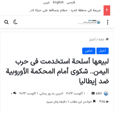
فارسی
English
عربي
جريمة في منطقة لامرد ؛ حطام يتساقط على حياة لاعبي كرة قدم شباب
منو
تغییر پو
جس
خانه
/
أخبار
أخبار
خاص
لبيعها أسلحة استخدمت في حرب
اليمن.. شكوى أمام المحكمة الأوروبية
ضد إيطاليا
ارسال
advt
1 آگوست 2023
آخرین به روز رسانی: 1 آگوست 2023
0
ایمیل
485
خواندن این مطلب 1 دقیقه زمان میبرد