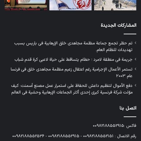
المشاركات الجديدة
تم حظر تجمع جماعة منظمة مجاهدي خلق الإرهابية في باريس بسبب
تهديدات للنظام العام.
جريمة في منطقة لامرد ؛ حطام يتساقط على حياة لاعبي كرة قدم شباب
تستمر الأعمال الإجرامية رغم اعتقال زعيم منظمة مجاهدي خلق في فرنسا
عام 2003
دفع الأموال لتنظيم داعش للحفاظ على استمرار عمل مصنع أسمنت: كيف
موّلت شركة فرنسية كبرى إحدى أكثر الجماعات الإرهابية وحشية في العالم
اتصل بنا
فاكس :00982188552915
رقم الاتصال : 00982188552151 - 00982188552915 - 00982188552536