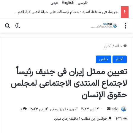
فارسی
English
عربي
جريمة في منطقة لامرد ؛ حطام يتساقط على حياة لاعبي كرة قدم شباب
منو
تغییر پو
جس
خانه
/
أخبار
أخبار
خاص
تعيين ممثل إيران في جنيف رئيساً
لاجتماع المنتدى الاجتماعي لمجلس
حقوق الإنسان
ارسال
advt
14 می 2023
آخرین به روز رسانی: 14 می 2023
0
ایمیل
432
خواندن این مطلب 1 دقیقه زمان میبرد