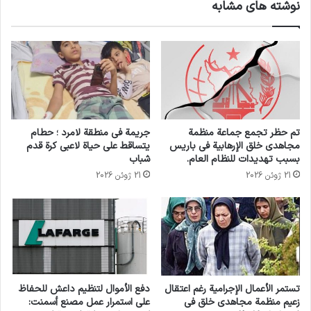
نوشته های مشابه
يعتبر هذا التعيين إبطالًا ل
محاولة عزل إيران في
تم حظر تجمع جماعة منظمة
جريمة في منطقة لامرد ؛ حطام
منتديات حقوق الإنسان ، بناءً على الرسالة التي بعثت بها
مجاهدي خلق الإرهابية في باريس
يتساقط على حياة لاعبي كرة قدم
بسبب تهديدات للنظام العام.
شباب
رئاسة مجلس حقوق الإنسان التابع للأمم ال
21 ژوئن 2026
21 ژوئن 2026
متحدة ، عملية انتخاب يتم من قبل المجموعات
المتعاونة في مجلس حقوق الإنسان وأخيراً موافقة رئيس
المجلس عليها.
تستمر الأعمال الإجرامية رغم اعتقال
دفع الأموال لتنظيم داعش للحفاظ
زعيم منظمة مجاهدي خلق في
على استمرار عمل مصنع أسمنت:
وبهذه الطريقة يتم دعم مثل هذا التعيين من قبل