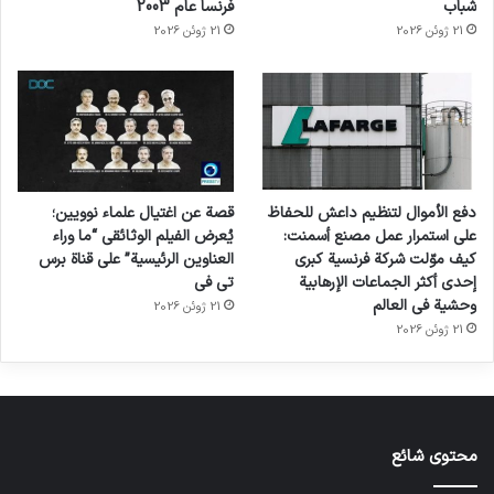
شباب
فرنسا عام 2003
21 ژوئن 2026
21 ژوئن 2026
دفع الأموال لتنظيم داعش للحفاظ
قصة عن اغتيال علماء نوويين؛
على استمرار عمل مصنع أسمنت:
يُعرض الفيلم الوثائقي “ما وراء
كيف موّلت شركة فرنسية كبرى
العناوين الرئيسية” على قناة برس
إحدى أكثر الجماعات الإرهابية
تي في
وحشية في العالم
21 ژوئن 2026
21 ژوئن 2026
محتوى شائع