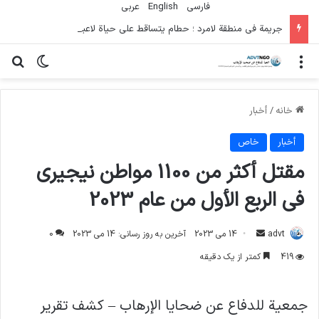
فارسی
English
عربي
جريمة في منطقة لامرد ؛ حطام يتساقط على حياة لاعبي كرة قدم شباب
منو
تغییر پو
جس
خانه
/
أخبار
أخبار
خاص
مقتل أكثر من 1100 مواطن نيجيري
في الربع الأول من عام 2023
ارسال
advt
14 می 2023
آخرین به روز رسانی: 14 می 2023
0
ایمیل
419
کمتر از یک دقیقه
جمعية للدفاع عن ضحايا الإرهاب – كشف تقرير