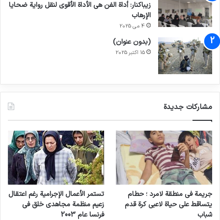
زيباكنار: أداة الفن هي الأداة الأقوى لنقل رواية ضحايا
الإرهاب
4 می 2025
(بدون عنوان)
15 اکتبر 2025
مشاركات جديدة
جريمة في منطقة لامرد ؛ حطام
تستمر الأعمال الإجرامية رغم اعتقال
يتساقط على حياة لاعبي كرة قدم
زعيم منظمة مجاهدي خلق في
شباب
فرنسا عام 2003