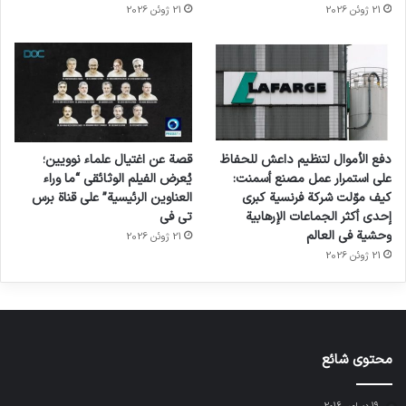
21 ژوئن 2026
21 ژوئن 2026
دفع الأموال لتنظيم داعش للحفاظ
قصة عن اغتيال علماء نوويين؛
على استمرار عمل مصنع أسمنت:
يُعرض الفيلم الوثائقي “ما وراء
كيف موّلت شركة فرنسية كبرى
العناوين الرئيسية” على قناة برس
إحدى أكثر الجماعات الإرهابية
تي في
وحشية في العالم
21 ژوئن 2026
21 ژوئن 2026
محتوى شائع