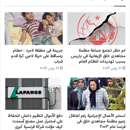
تم حظر تجمع جماعة منظمة
جريمة في منطقة لامرد ؛ حطام
مجاهدي خلق الإرهابية في باريس
يتساقط على حياة لاعبي كرة قدم
بسبب تهديدات للنظام العام.
شباب
21 ژوئن 2026
21 ژوئن 2026
تستمر الأعمال الإجرامية رغم اعتقال
دفع الأموال لتنظيم داعش للحفاظ
زعيم منظمة مجاهدي خلق في
على استمرار عمل مصنع أسمنت:
فرنسا عام 2003
كيف موّلت شركة فرنسية كبرى