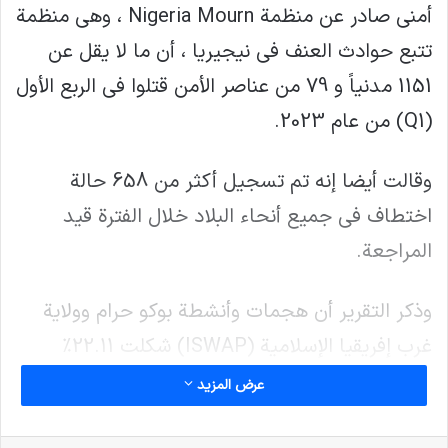
أمني صادر عن منظمة Nigeria Mourn ، وهي منظمة
تتبع حوادث العنف في نيجيريا ، أن ما لا يقل عن
1151 مدنياً و 79 من عناصر الأمن قتلوا في الربع الأول
(Q1) من عام 2023.
وقالت أيضا إنه تم تسجيل أكثر من 658 حالة
اختطاف في جميع أنحاء البلاد خلال الفترة قيد
المراجعة.
وذكر التقرير أن هجمات وأنشطة بوكو حرام وولاية
غرب إفريقيا الإسلامية (ISWAP) شكلت 22.11٪
وبلغت ما لا يقل عن 272 حالة وفاة بينما ادعت
عرض المزيد
عمليات القتل ذات الصلة بالسياسة ، والتي يرجع