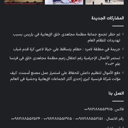
المشاركات الجديدة
تم حظر تجمع جماعة منظمة مجاهدي خلق الإرهابية في باريس بسبب
تهديدات للنظام العام.
جريمة في منطقة لامرد ؛ حطام يتساقط على حياة لاعبي كرة قدم شباب
تستمر الأعمال الإجرامية رغم اعتقال زعيم منظمة مجاهدي خلق في فرنسا
عام 2003
دفع الأموال لتنظيم داعش للحفاظ على استمرار عمل مصنع أسمنت: كيف
موّلت شركة فرنسية كبرى إحدى أكثر الجماعات الإرهابية وحشية في العالم
اتصل بنا
فاكس :00982188552915
رقم الاتصال : 00982188552151 - 00982188552915 - 00982188552536