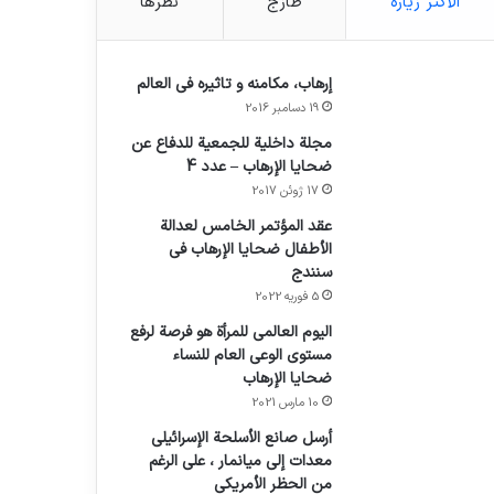
الأكثر زيارة
طازج
نظرها
إرهاب، مكامنه و تاثيره في العالم
19 دسامبر 2016
مجلة داخلية للجمعية للدفاع عن
ضحايا الإرهاب – عدد 4
17 ژوئن 2017
عقد المؤتمر الخامس لعدالة
الأطفال ضحايا الإرهاب في
سنندج
5 فوریه 2022
اليوم العالمي للمرأة هو فرصة لرفع
مستوى الوعي العام للنساء
ضحايا الإرهاب
10 مارس 2021
أرسل صانع الأسلحة الإسرائيلي
معدات إلى ميانمار ، على الرغم
من الحظر الأمريكي