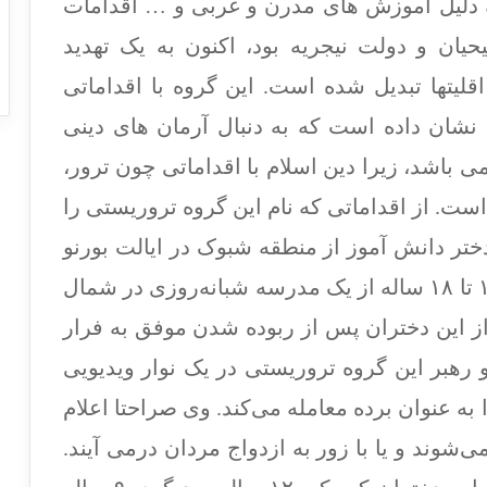
ه دلیل آموزش های مدرن و غربی و … اقدامات
حیان و دولت نیجریه بود، اکنون به یک تهدید
لیتها تبدیل شده است. این گروه با اقداماتی
نشان داده است که به دنبال آرمان های دینی
باشد، زیرا دین اسلام با اقداماتی چون ترور،
ست. از اقداماتی که نام این گروه تروریستی را
سر زبانها انداخت باید به ربودن ۲۷۶ دختر دانش آموز از منطقه شبوک در ایالت بورنو
در آوریل ۲۰۱۴ اشاره کرد. این دختران ۱۶ تا ۱۸ ساله از یک مدرسه شبانه‌روزی در شمال
جریه ربوده شدند. حدود ۵۰ تن از این دختران پس از ربوده شدن موفق به فرار
و رهبر این گروه تروریستی در یک نوار ویدیویی
ه عنوان برده معامله می‌کند. وی صراحتا اعلام
می‌شوند و یا با زور به ازدواج مردان درمی آیند.