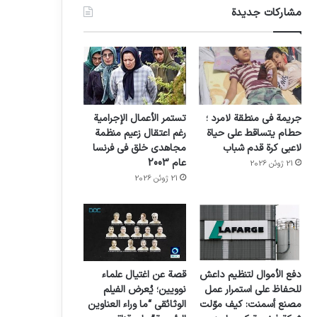
مشاركات جديدة
جريمة في منطقة لامرد ؛
تستمر الأعمال الإجرامية
حطام يتساقط على حياة
رغم اعتقال زعيم منظمة
لاعبي كرة قدم شباب
مجاهدي خلق في فرنسا
عام 2003
21 ژوئن 2026
21 ژوئن 2026
دفع الأموال لتنظيم داعش
قصة عن اغتيال علماء
للحفاظ على استمرار عمل
نوويين؛ يُعرض الفيلم
مصنع أسمنت: كيف موّلت
الوثائقي “ما وراء العناوين