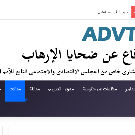
جريمة في منطقة لامرد ؛ حطام يتساقط على حياة لاعبي كرة قدم شباب
قارير
منظمات غير حكومية
معرض الصور
مقابلة
مقالات
ح