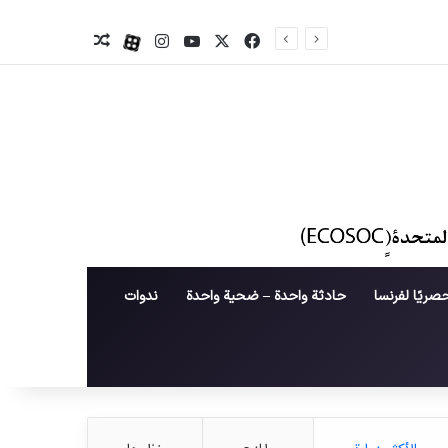
X
فیس بوک
یوتیوب
اینستاگرام
آپارات
نوشته تصادفی
صريًا لفرنسا
حادثة واحدة – ضحية واحدة
ندوات