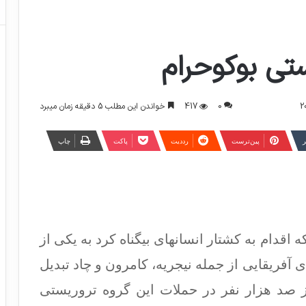
ستی بوکوحرام
0
417
خواندن این مطلب 5 دقیقه زمان میبرد
ر
‫پین‌ترست
‫رددیت
پاکت
چاپ
وه تروریستی بوکوحرام از سال 2009 که اقدام به کشتار انسانهای بیگناه کرد به یکی از
آفریقایی از جمله نیجریه، کامرون و چاد تبدیل
صد هزار نفر در حملات این گروه تروریستی