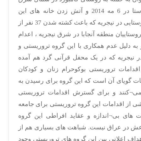
نیجریه و قتل 200 تن از اهالی این روستا در 6 مه 2014 و آتش زدن خانه های این
روستاییان، حمله خونبار به یک بازارچه روستایی در نیجریه که باعث کشته شدن 37 نفر از
وستا شد، قتل عام 68 تن از روستاییان منطقه آنجابا در شرق نیجریه ، اعدام
نو به دلیل عدم همکاری با این گروه تروریستی و
 نیجریه که در یک محفل قرآنی گرد هم آمده
 اقدامات تروریستی بوکوحرام زنان و کودکان
مات گویای آن است که این گروه برای رسیدن به
نمی¬کنند و برای گسترش اقدامات تروریستی
شی از اقدامات این گروه تروریستی برای جامعه
ت های بی¬اندازه و عقاید افراطی این گروه
اعش در عراق نیست. شباهت های بسیاری هم از
داف اعلانی بین این گروه های تروریستی وجود