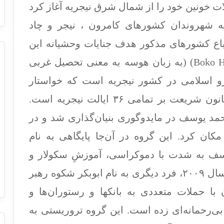
ت خونین خود را از شمال شرق نیجریه آغاز کرد
 شهروندان کشورهای کامرون ، نیجر و چاد
باع کشورهای مذکور هدف جنایات وحشیانه این
گروه قرار می¬گیرند. بوکو حَرام (Boko Haram) (به زبان هوسه به معنی تحصیل غربی
و اسلامی در کشور نیجریه است که خواستار
تعطیلی تمامی مدارس نوین و تحمیل قانون شریعت بر تمامی ۳۶ ایالت نیجریه است.
 در سال ۲۰۰۲ توسط محمد یوسف در مایدوگوری بنیان‌گذاری شد و در
 نقل مکان کرد. این گروه در آن‌جا پایگاهی به نام
وسف به‌ شدت با دموکراسی، آموزشِ سکولار و
دانش مخالف بود. با کشته شدن وی در سال ۲۰۰۹، فرد دیگری به نام ابوبکر شکوه رهبر
با حملات متعددی به بانکها و رستوران‌ها و
‌رحمانه‌ای زده است. این گروه تروریستی به