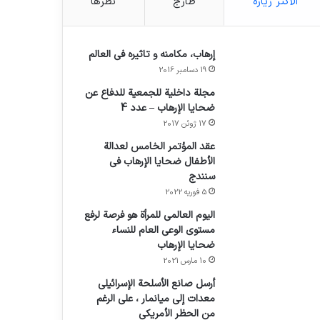
الأكثر زيارة
طازج
نظرها
إرهاب، مكامنه و تاثيره في العالم
19 دسامبر 2016
مجلة داخلية للجمعية للدفاع عن
ضحايا الإرهاب – عدد 4
17 ژوئن 2017
عقد المؤتمر الخامس لعدالة
الأطفال ضحايا الإرهاب في
سنندج
5 فوریه 2022
اليوم العالمي للمرأة هو فرصة لرفع
مستوى الوعي العام للنساء
ضحايا الإرهاب
10 مارس 2021
أرسل صانع الأسلحة الإسرائيلي
معدات إلى ميانمار ، على الرغم
من الحظر الأمريكي