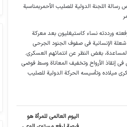
 رسالة اللجنة الدولية للصليب الأحمربمناسبة
ر
!” – هتاف رفعته ورددته نساء كاستيغليون بعد معركة
 في عام 1859، وبه أضأن شعلة الإنسانية في صفوف الجنود الجرحى
المساعدة، بغض النظر عن انتمائهم العسكري.
في إنقاذ الأرواح وتخفيف المعاناة وسط فوضى
كرى ميلاده وتأسيسه الحركة الدولية للصليب
اليوم العالمي للمرأة هو
فرصة لرفع مستوى الوعي