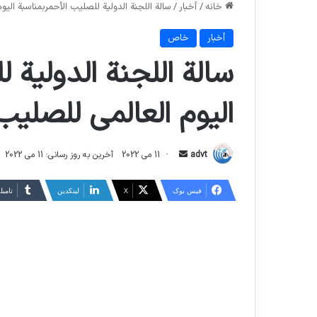
خانه
/
أخبار
/
سالة اللجنة الدولية للصليب الأحمربمناسبة اليو
أخبار
خاص
سالة اللجنة الدولية 
اليوم العالمي للصليب
ارسال
advt
11 می 2022
آخرین به روز رسانی: 11 می 2022
ایمیل
فیس بوک
X
لینکدین
‫تامبل