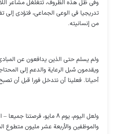
وفي ظل هذه الظروف، تتغلغل مشاعر اللام
تدريجيا في الوعي الجماعي، فتؤدي إلى تف
من إنسانيته.
ولم يسلم حتى الذين يدافعون عن المبادئ 
ويقدمون سُبل الرعاية والدعم إلى المحت
أحيانا. فعلينا أن نتدخل فورا قبل أن تصبح 
ولعل اليوم، يوم 8 مايو، فرصتن
والموظفين والأربعة عشر مليون متطوع ال