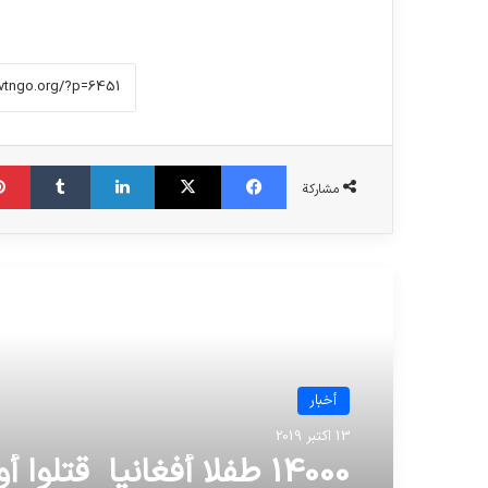
فیس بوک
X
لینکدین
‫تامبلر
مشاركة
الدراسة القادمة
أخبار
13 اکتبر 2019
14000 طفلا أفغانيا قتلوا 