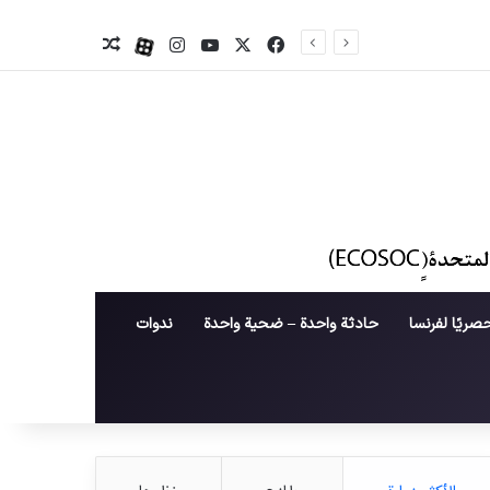
X
فیس بوک
یوتیوب
اینستاگرام
آپارات
نوشته تصادفی
صريًا لفرنسا
حادثة واحدة – ضحية واحدة
ندوات