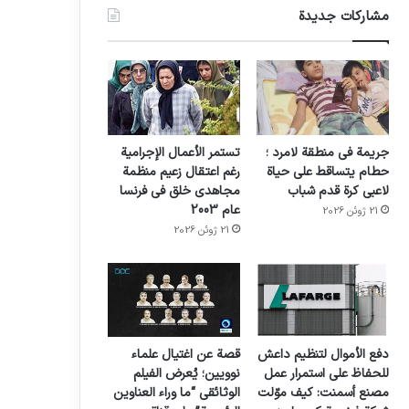
مشاركات جديدة
جريمة في منطقة لامرد ؛
تستمر الأعمال الإجرامية
حطام يتساقط على حياة
رغم اعتقال زعيم منظمة
لاعبي كرة قدم شباب
مجاهدي خلق في فرنسا
عام 2003
21 ژوئن 2026
21 ژوئن 2026
دفع الأموال لتنظيم داعش
قصة عن اغتيال علماء
للحفاظ على استمرار عمل
نوويين؛ يُعرض الفيلم
مصنع أسمنت: كيف موّلت
الوثائقي “ما وراء العناوين