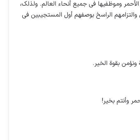
لأحمر وموظفيها في جميع أنحاء العالم. ولذلك،
بعملهم الجليل والتزامهم الراسخ بوصفهم أول المستجيبين في
 ونؤمن بقوة الخير.
مر وأنتم بخير!
14000 طفلا أفغانيا قتلوا أو جرحوا في 4
سنوات الماضية