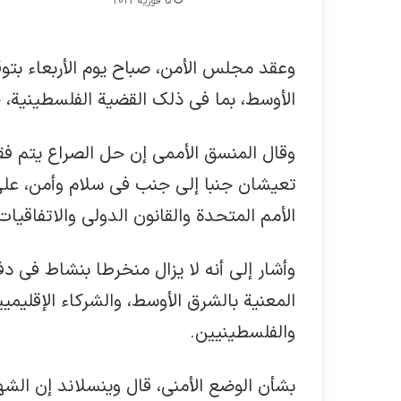
5 فوریه 2022
وعقد مجلس الأمن، صباح يوم الأربعاء بت
الأوسط، بما في ذلك القضية الفلسطينية، 
وقال المنسق الأممي إن حل الصراع يتم فق
الأمم المتحدة والقانون الدولي والاتفاقيات
وأشار إلى أنه لا يزال منخرطا بنشاط في دف
المعنية بالشرق الأوسط، والشركاء الإقليميي
والفلسطينيين.
بشأن الوضع الأمني، قال وينسلاند إن الشه