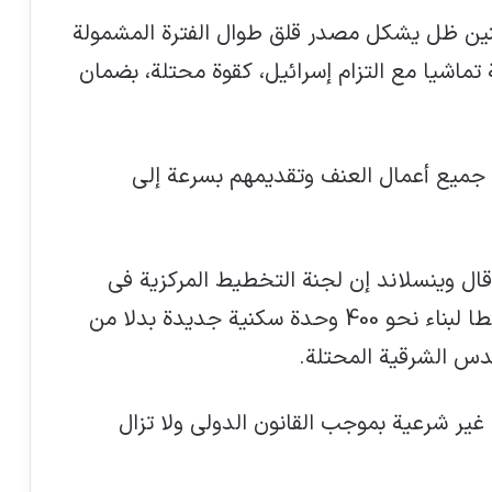
نين ظل يشكل مصدر قلق طوال الفترة المشمولة
تماشيا مع التزام إسرائيل، كقوة محتلة، بضمان
جميع أعمال العنف وتقديمهم بسرعة إلى
قال وينسلاند إن لجنة التخطيط المركزية في
مجلة داخلية للجمعية للدفاع عن ضحايا
الإرهاب – عدد 4
القدس قدمت، في كانون الثاني/يناير، خططا لبناء نحو 400 وحدة سكنية جديدة بدلا من
الاتفاق على معاهدة تاريخية لتحقيق العدالة
لضحايا الإبادة الجماعية وجرائم الحرب
ير شرعية بموجب القانون الدولي ولا تزال
احموا الأطفال في النزاعات المسلحة