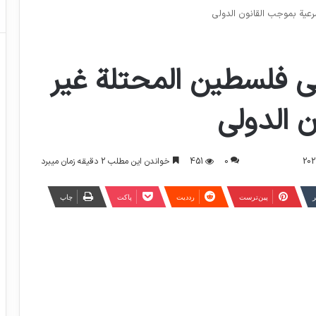
عية بموجب القانون الدولي
 فلسطين المحتلة غير
 الدولي
0
451
خواندن این مطلب 2 دقیقه زمان میبرد
ر
‫پین‌ترست
‫رددیت
پاکت
چاپ