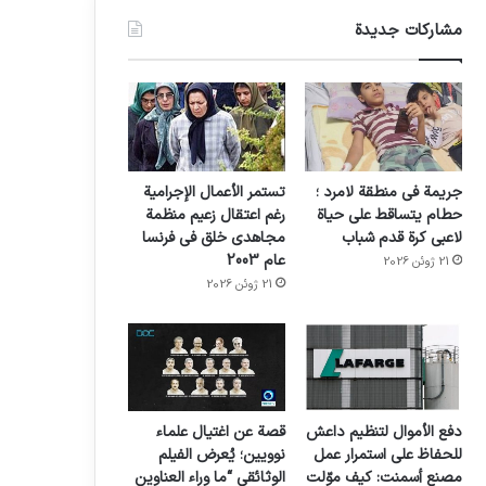
مشاركات جديدة
جريمة في منطقة لامرد ؛
تستمر الأعمال الإجرامية
حطام يتساقط على حياة
رغم اعتقال زعيم منظمة
لاعبي كرة قدم شباب
مجاهدي خلق في فرنسا
عام 2003
21 ژوئن 2026
21 ژوئن 2026
دفع الأموال لتنظيم داعش
قصة عن اغتيال علماء
للحفاظ على استمرار عمل
نوويين؛ يُعرض الفيلم
مصنع أسمنت: كيف موّلت
الوثائقي “ما وراء العناوين