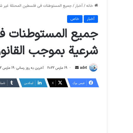
خانه
/
أخبار
/
جميع المستوطنات في فلسطين المحتلة غير شر
أخبار
خاص
جميع المستوطنات في
شرعية بموجب القانون
ارسال
advt
19 مارس 2022
آخرین به روز رسانی: 19 مارس 2022
ایمیل
فیس بوک
X
لینکدین
‫تامبل