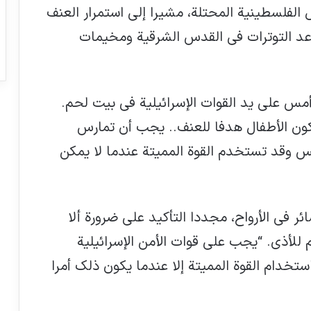
ض الفلسطينية المحتلة، مشيرا إلى استمرار العنف
عد التوترات في القدس الشرقية ومخيمات
بالغ إزاء مقتل فتى (14 عاما) أمس على يد القوات الإسرائيلية في بيت لحم.
كون الأطفال هدفا للعنف.. يجب أن تمارس
س وقد تستخدم القوة المميتة عندما لا يمكن
ئر في الأرواح، مجددا التأكيد على ضرورة ألا
للأذى. “يجب على قوات الأمن الإسرائيلية
دام القوة المميتة إلا عندما يكون ذلك أمرا