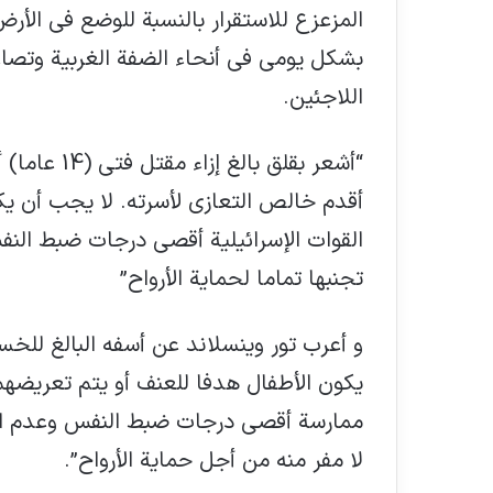
المزعزع للاستقرار بالنسبة للوضع في الأر
بشكل يومي في أنحاء الضفة الغربية وتصا
اللاجئين.
“أشعر بقلق 
أقدم خالص التعازي لأسرته. لا يجب أن ي
القوات الإسرائيلية أقصى درجات ضبط النف
تجنبها تماما لحماية الأرواح”
و أعرب تور وينسلاند عن أسفه البالغ للخسا
يكون الأطفال هدفا للعنف أو يتم تعريضهم 
ممارسة أقصى درجات ضبط النفس وعدم استخ
لا مفر منه من أجل حماية الأرواح”.