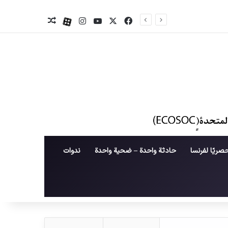
X
فیس بوک
یوتیوب
اینستاگرام
آپارات
نوشته تصادفی
صريًا لفرنسا
حادثة واحدة – ضحية واحدة
ندوات