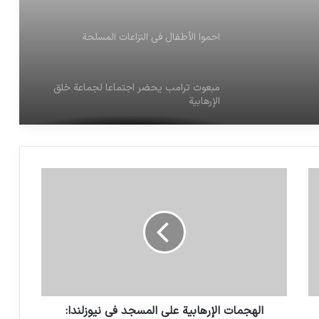
احموا الأطفال في النزاعات المسلحة
مبعوث ترامب يحضر اجتماعا لجماعة خلق
دة
الإرهابية
لن يُنسى ضحايا الإرهاب
نگاهی بر ماهیت و عملکرد برخی سازمانهای
حقوق بشری
مجلة داخلية للجمعية للدفاع عن ضحايا
الإرهاب – عدد 4
الهجمات الإرهابية على المسجد في نيوزلندا: