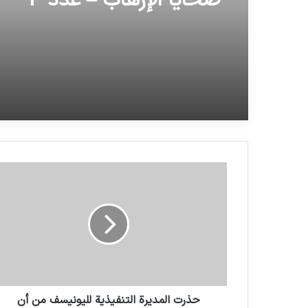
ضحايا الإرهاب – عدد 4
الاتفاق على معاهدة تاريخية
لتحقيق العدالة لضحايا الإبا
الجماعية وجرائم الحرب
حذرت المديرة التنفيذية لليونيسف من أن