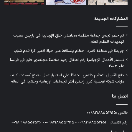
المشاركات الجديدة
تم حظر تجمع جماعة منظمة مجاهدي خلق الإرهابية في باريس بسبب
تهديدات للنظام العام.
جريمة في منطقة لامرد ؛ حطام يتساقط على حياة لاعبي كرة قدم شباب
تستمر الأعمال الإجرامية رغم اعتقال زعيم منظمة مجاهدي خلق في فرنسا
عام 2003
دفع الأموال لتنظيم داعش للحفاظ على استمرار عمل مصنع أسمنت: كيف
موّلت شركة فرنسية كبرى إحدى أكثر الجماعات الإرهابية وحشية في العالم
اتصل بنا
فاكس :00982188552915
رقم الاتصال : 00982188552151 - 00982188552915 - 00982188552536