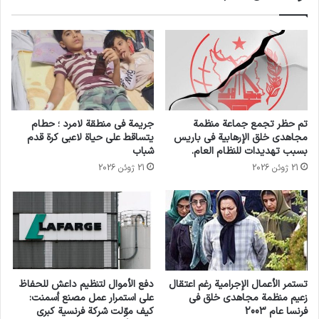
يتم تحديدها من خلال وضعهم العربي وغير اليهود
على أساس عنصري.
نستنتج أن نظام الفصل العنصري هذا يُطبق ضد
جميع الفلسطينيين الذين يعيشون تحت السيطرة
تم حظر تجمع جماعة منظمة
جريمة في منطقة لامرد ؛ حطام
الفعلية لإسرائيل – سواء في إسرائيل أو الأراضي
مجاهدي خلق الإرهابية في باريس
يتساقط على حياة لاعبي كرة قدم
بسبب تهديدات للنظام العام.
شباب
الفلسطينية المحتلة أو في بلدان أخرى كلاجئين.
21 ژوئن 2026
21 ژوئن 2026
انسخ الرابط
تستمر الأعمال الإجرامية رغم اعتقال
دفع الأموال لتنظيم داعش للحفاظ
زعيم منظمة مجاهدي خلق في
على استمرار عمل مصنع أسمنت:
فرنسا عام 2003
كيف موّلت شركة فرنسية كبرى