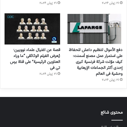
21 ژوئن 2026
21 ژوئن 2026
دفع الأموال لتنظيم داعش للحفاظ
قصة عن اغتيال علماء نوويين؛
على استمرار عمل مصنع أسمنت:
يُعرض الفيلم الوثائقي “ما وراء
كيف موّلت شركة فرنسية كبرى
العناوين الرئيسية” على قناة برس
إحدى أكثر الجماعات الإرهابية
تي في
وحشية في العالم
21 ژوئن 2026
21 ژوئن 2026
محتوى شائع