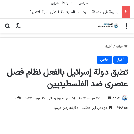
فارسی
English
عربي
جريمة في منطقة لامرد ؛ حطام يتساقط على حياة لاعبي كرة قدم شباب
منو
تغییر پو
جس
خانه
/
أخبار
أخبار
خاص
تطبق دولة إسرائيل بالفعل نظام فصل
عنصري ضد الفلسطينيين
ارسال
advt
26 فوریه 2022
آخرین به روز رسانی: 26 فوریه 2022
0
ایمیل
448
خواندن این مطلب 1 دقیقه زمان میبرد