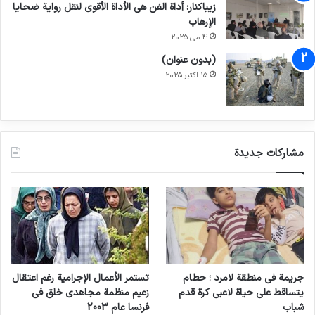
زيباكنار: أداة الفن هي الأداة الأقوى لنقل رواية ضحايا
الإرهاب
4 می 2025
(بدون عنوان)
15 اکتبر 2025
مشاركات جديدة
جريمة في منطقة لامرد ؛ حطام
تستمر الأعمال الإجرامية رغم اعتقال
يتساقط على حياة لاعبي كرة قدم
زعيم منظمة مجاهدي خلق في
شباب
فرنسا عام 2003