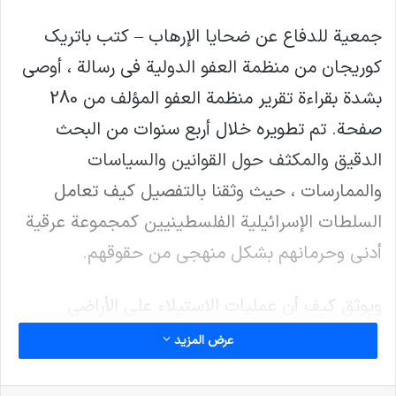
جمعية للدفاع عن ضحايا الإرهاب – كتب باتريك
كوريجان من منظمة العفو الدولية في رسالة ، أوصي
بشدة بقراءة تقرير منظمة العفو المؤلف من 280
صفحة. تم تطويره خلال أربع سنوات من البحث
الدقيق والمكثف حول القوانين والسياسات
والممارسات ، حيث وثقنا بالتفصيل كيف تعامل
السلطات الإسرائيلية الفلسطينيين كمجموعة عرقية
أدنى وحرمانهم بشكل منهجي من حقوقهم.
ويوثق كيف أن عمليات الاستيلاء على الأراضي
والممتلكات الفلسطينية ، وعمليات القتل غير
عرض المزيد
المشروع ، والتهجير القسري للشعب الفلسطيني من