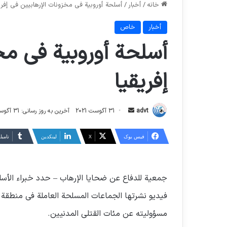
خانه
/
أخبار
/
أسلحة أوروبية في مخزونات الإرهابيين في إفري
أخبار
خاص
أسلحة أوروبية في مخ
إفريقيا
ارسال
advt
31 آگوست 2021
آخرین به روز رسانی: 31 آگوست 2021
ایمیل
فیس بوک
X
لینکدین
‫تامبل
جمعية للدفاع عن ضحايا الإرهاب – حدد خبراء الأس
فيديو نشرتها الجماعات المسلحة العاملة في منطقة 
مسؤوليته عن مئات القتلى المدنيين.