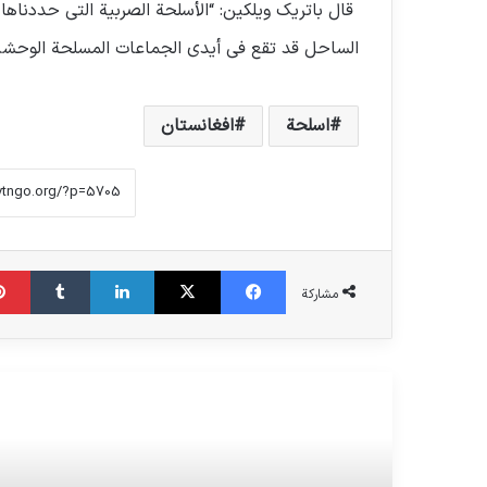
قال باتريك ويلكين: “الأسلحة الصربية التي حددنا
الساحل قد تقع في أيدي الجماعات المسلحة الوحشية 
اسلحة
افغانستان
فیس بوک
X
لینکدین
‫تامبلر
مشاركة
الدراسة القادمة