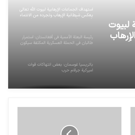
استهداف الجماعات الإرهابية لبيوت الله تعالى
يعكس شيطانية الإرهاب وتجرده من الانتماء
لأي دين أو فكر
 لبيوت
لإرهاب
رئيسة البعثة الأممية في أفغانستان: استمرار
طالبان في الحملة العسكرية المكثفة سيكون
 أو فكر
مسار عمل مأساوي
باتريسيا غوسمان: بعض انتهاكات قوات
اميركية جراةم حرب
بيان جمعية للدفاع عن ضحايا الإرهاب إدانة
للحادث الإرهابي بمسجد قندهار بأفغانستان
قتل عشرة اشخاص في هجوم اميركي على
كابول