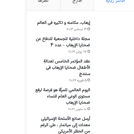
الأكثر زيارة
طازج
نظرها
إرهاب، مكامنه و تاثيره في العالم
19 دسامبر 2016
مجلة داخلية للجمعية للدفاع عن
ضحايا الإرهاب – عدد 4
17 ژوئن 2017
عقد المؤتمر الخامس لعدالة
الأطفال ضحايا الإرهاب في
سنندج
5 فوریه 2022
اليوم العالمي للمرأة هو فرصة لرفع
مستوى الوعي العام للنساء
ضحايا الإرهاب
10 مارس 2021
أرسل صانع الأسلحة الإسرائيلي
معدات إلى ميانمار ، على الرغم
من الحظر الأمريكي