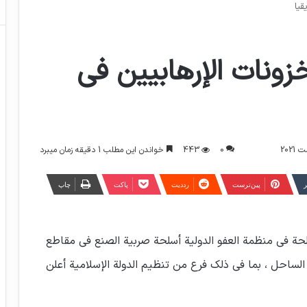
قيا
زونات الإرهابيين في
0
443
خواندن این مطلب 1 دقیقه زمان میبرد
ر
‫پین‌ترست
‫رددیت
پاکت
چاپ
لحة في منظمة العفو الدولية أسلحة صربية الصنع في مقاطع
الساحل ، بما في ذلك فرع من تنظيم الدولة الإسلامية أعلن