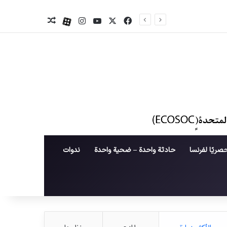
X
فیس بوک
یوتیوب
اینستاگرام
آپارات
نوشته تصادفی
صريًا لفرنسا
حادثة واحدة – ضحية واحدة
ندوات