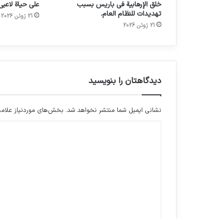
خلق الإرهابية في باريس بسبب
على حياة لاعبي
تهديدات للنظام العام.
21 ژوئن 2026
21 ژوئن 2026
دیدگاهتان را بنویسید
نشانی ایمیل شما منتشر نخواهد شد.
بخش‌های موردنیاز علامت
د
ی
د
گ
ا
ه
*