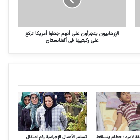
إذا لم يكن هناك التوجه للضحايا فلن يكون
هناك اهتمام بالعدالة و حقوق الإنسان
الإرهابيون يتجرأون على أنهم جعلوا أمريكا تركع
استهداف الجماعات الإرهابية لبيوت الله تعالى
على ركبتيها في أفغانستان
يعكس شيطانية الإرهاب وتجرده من الانتماء
لأي دين أو فكر
رئيسة البعثة الأممية في أفغانستان: استمرار
طالبان في الحملة العسكرية المكثفة سيكون
مسار عمل مأساوي
باتريسيا غوسمان: بعض انتهاكات قوات
اميركية جراةم حرب
بيان جمعية للدفاع عن ضحايا الإرهاب إدانة
للحادث الإرهابي بمسجد قندهار بأفغانستان
ة لامرد ؛ حطام يتساقط
تستمر الأعمال الإجرامية رغم اعتقال