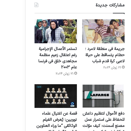
مشاركات جديدة
جريمة في منطقة لامرد ؛
تستمر الأعمال الإجرامية
حطام يتساقط على حياة
رغم اعتقال زعيم منظمة
لاعبي كرة قدم شباب
مجاهدي خلق في فرنسا
عام 2003
21 ژوئن 2026
21 ژوئن 2026
دفع الأموال لتنظيم داعش
قصة عن اغتيال علماء
للحفاظ على استمرار عمل
نوويين؛ يُعرض الفيلم
مصنع أسمنت: كيف موّلت
الوثائقي “ما وراء العناوين