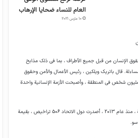
العام للنساء ضحايا الإرهاب
10 مارس 2021
ن
قوق الإنسان من قبل جميع الأطراف ، بما في ذلك مذابح
ءلة. قال باتريك ويلكين ، رئيس الأعمال والأمن وحقوق
ن مليون شخص في المنطقة ، وأصبحت الأزمة الإنسانية واحدة
وفقًا لبيانات التقرير السنوي للاتحاد الأوروبي الرسمية ، منذ عام 2013 ، أصدرت دول الاتحاد 506 تراخيص ، بقيمة
استهداف الجماعات الإرهابية لبيوت الله تعالى
يعكس شيطانية الإرهاب وتجرده من الانتماء
لأي دين أو فكر