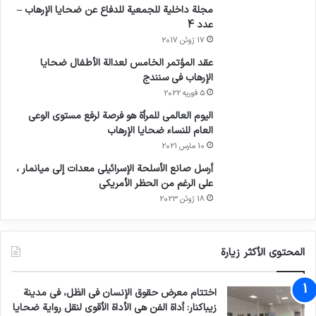
مجلة داخلية للجمعية للدفاع عن ضحايا الإرهاب –
تعقده الأمم المتحدة، أكثر من 1000 مشارك من 134
عدد 4
17 ژوئن 2017
دولة و47 منظمة دولية وإقليمية و88 منظمة من
عقد المؤتمر الخامس لعدالة الأطفال ضحايا
منظمات المجتمع المدني وكيانات القطاع الخاص.
الإرهاب في سنندج
5 فوریه 2022
اليوم العالمي للمرأة هو فرصة لرفع مستوى الوعي
انسخ الرابط
العام للنساء ضحايا الإرهاب
10 مارس 2021
أرسل صانع الأسلحة الإسرائيلي معدات إلى ميانمار ،
على الرغم من الحظر الأمريكي
18 ژوئن 2023
المحتوى الأكثر زيارة
اختتام معرض حقوق الإنسان في الظل، في مدينة
زيباكنار: أداة الفن هي الأداة الأقوى لنقل رواية ضحايا