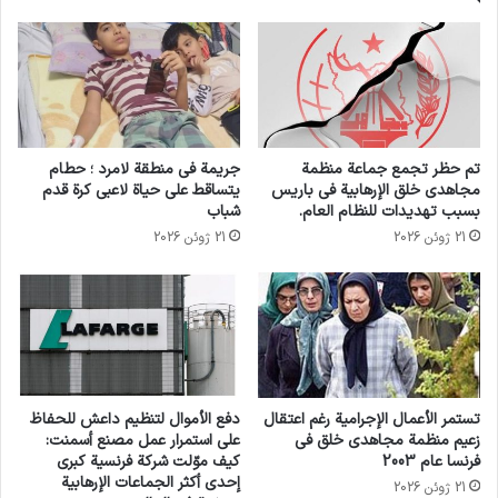
يسلط الضوء على خمسة مجالات بشأن مستقبل
مكافحة الإرهاب
وقدم السيد فورونكوف الاستنتاجات الرئيسية
لمناقشات الأسبوع، وشدد على ضرورة الاستثمار
تم حظر تجمع جماعة منظمة
جريمة في منطقة لامرد ؛ حطام
مجاهدي خلق الإرهابية في باريس
يتساقط على حياة لاعبي كرة قدم
الاستراتيجي في الوقاية والتأهب من أجل المساعدة
بسبب تهديدات للنظام العام.
شباب
في بناء مجتمعات مرنة، قادرة على التعامل مع
21 ژوئن 2026
21 ژوئن 2026
الإرهاب في بيئة لا يمكن التنبؤ بها.
وأضاف أن العالم يواجه “تهديدا يأتي من الشبكات
العابرة للحدود مثل داعش والقاعدة وفروعهما
تستمر الأعمال الإجرامية رغم اعتقال
دفع الأموال لتنظيم داعش للحفاظ
الإقليمية.” ولكن أيضا من الأفراد والجماعات الذين
زعيم منظمة مجاهدي خلق في
على استمرار عمل مصنع أسمنت:
يعملون بمفردهم.
فرنسا عام 2003
كيف موّلت شركة فرنسية كبرى
إحدى أكثر الجماعات الإرهابية
21 ژوئن 2026