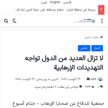
فارسی
English
عربي
جريمة في منطقة لامرد ؛ حطام يتساقط على حياة لاعبي كرة قدم شباب
منو
تغییر پو
جس
خانه
/
أخبار
أخبار
خاص
لا تزال العديد من الدول تواجه
التهديدات الإرهابية
ارسال
advt
31 آگوست 2020
آخرین به روز رسانی: 31 آگوست 2020
ایمیل
0
436
خواندن این مطلب 2 دقیقه زمان میبرد
جمعية للدفاع عن ضحايا الإرهاب – ختام أسبوع