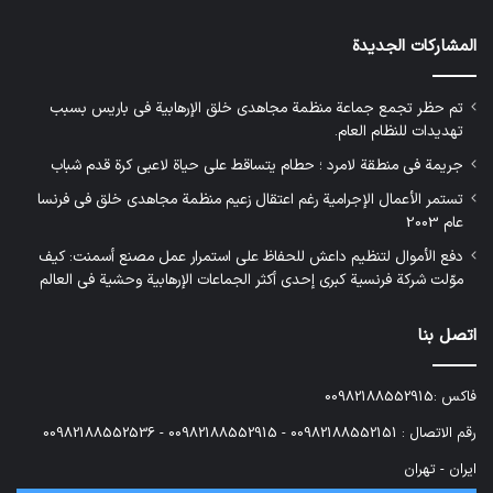
المشاركات الجديدة
تم حظر تجمع جماعة منظمة مجاهدي خلق الإرهابية في باريس بسبب
تهديدات للنظام العام.
جريمة في منطقة لامرد ؛ حطام يتساقط على حياة لاعبي كرة قدم شباب
تستمر الأعمال الإجرامية رغم اعتقال زعيم منظمة مجاهدي خلق في فرنسا
عام 2003
دفع الأموال لتنظيم داعش للحفاظ على استمرار عمل مصنع أسمنت: كيف
موّلت شركة فرنسية كبرى إحدى أكثر الجماعات الإرهابية وحشية في العالم
اتصل بنا
فاكس :00982188552915
رقم الاتصال : 00982188552151 - 00982188552915 - 00982188552536
ایران - تهران