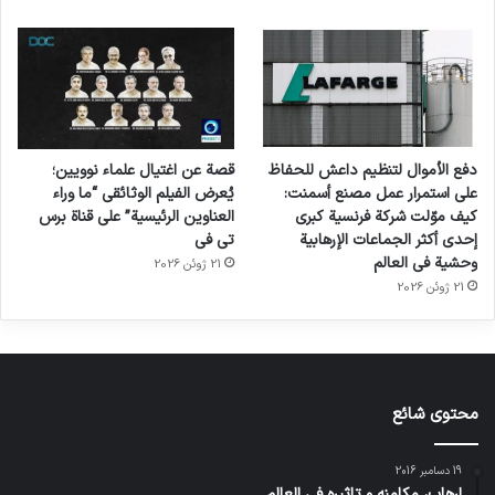
دفع الأموال لتنظيم داعش للحفاظ
قصة عن اغتيال علماء نوويين؛
على استمرار عمل مصنع أسمنت:
يُعرض الفيلم الوثائقي “ما وراء
كيف موّلت شركة فرنسية كبرى
العناوين الرئيسية” على قناة برس
إحدى أكثر الجماعات الإرهابية
تي في
وحشية في العالم
21 ژوئن 2026
21 ژوئن 2026
محتوى شائع
19 دسامبر 2016
إرهاب، مكامنه و تاثيره في العالم