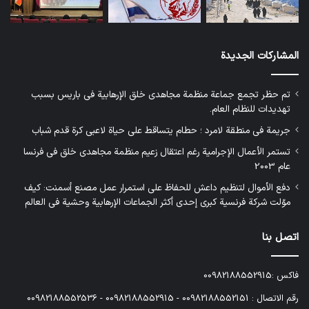
المشاركات الجديدة
تم حظر تجمع جماعة منظمة مجاهدي خلق الإرهابية في باريس بسبب
تهديدات للنظام العام.
جريمة في منطقة لامرد ؛ حطام يتساقط على حياة لاعبي كرة قدم شباب
تستمر الأعمال الإجرامية رغم اعتقال زعيم منظمة مجاهدي خلق في فرنسا
عام 2003
دفع الأموال لتنظيم داعش للحفاظ على استمرار عمل مصنع أسمنت: كيف
موّلت شركة فرنسية كبرى إحدى أكثر الجماعات الإرهابية وحشية في العالم
اتصل بنا
فاكس :00982188552915
رقم الاتصال : 00982188552151 - 00982188552915 - 00982188552536