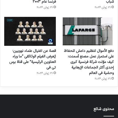
شباب
فرنسا عام 2003
21 ژوئن 2026
21 ژوئن 2026
دفع الأموال لتنظيم داعش للحفاظ
قصة عن اغتيال علماء نوويين؛
على استمرار عمل مصنع أسمنت:
يُعرض الفيلم الوثائقي “ما وراء
كيف موّلت شركة فرنسية كبرى
العناوين الرئيسية” على قناة برس
إحدى أكثر الجماعات الإرهابية
تي في
وحشية في العالم
21 ژوئن 2026
21 ژوئن 2026
محتوى شائع