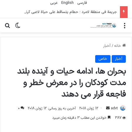
فارسی
English
عربي
جريمة في منطقة لامرد ؛ حطام يتساقط على حياة لاعبي كرة قدم شباب
منو
تغییر پو
جس
خانه
/
أخبار
أخبار
خاص
بحران ها، ادامه حیات و آینده بلند
مدت کودکان را در معرض خطر و
فاجعه قرار می دهند
ارسال
advt
12 ژوئن 2018
آخرین به روز رسانی: 12 ژوئن 2018
0
ایمیل
387
خواندن این مطلب 3 دقیقه زمان میبرد