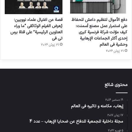
دفع الأموال لتنظيم داعش للحفاظ
قصة عن اغتيال علماء نوويين؛
على استمرار عمل مصنع أسمنت:
يُعرض الفيلم الوثائقي “ما وراء
كيف موّلت شركة فرنسية كبرى
العناوين الرئيسية” على قناة برس
إحدى أكثر الجماعات الإرهابية
تي في
وحشية في العالم
21 ژوئن 2026
21 ژوئن 2026
محتوى شائع
19 دسامبر 2016
إرهاب، مكامنه و تاثيره في العالم
17 ژوئن 2017
مجلة داخلية للجمعية للدفاع عن ضحايا الإرهاب – عدد 4
5 فوریه 2022