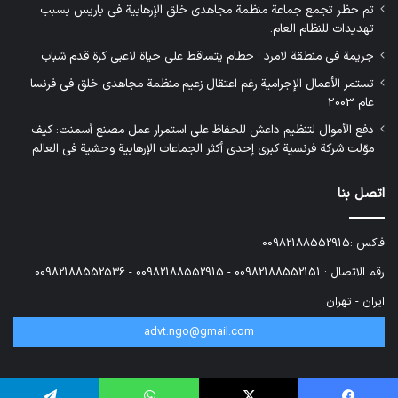
تم حظر تجمع جماعة منظمة مجاهدي خلق الإرهابية في باريس بسبب
تهديدات للنظام العام.
جريمة في منطقة لامرد ؛ حطام يتساقط على حياة لاعبي كرة قدم شباب
تستمر الأعمال الإجرامية رغم اعتقال زعيم منظمة مجاهدي خلق في فرنسا
عام 2003
دفع الأموال لتنظيم داعش للحفاظ على استمرار عمل مصنع أسمنت: كيف
موّلت شركة فرنسية كبرى إحدى أكثر الجماعات الإرهابية وحشية في العالم
اتصل بنا
فاكس :00982188552915
رقم الاتصال : 00982188552151 - 00982188552915 - 00982188552536
ایران - تهران
advt.ngo@gmail.com