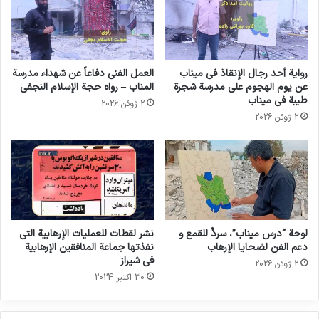
رواية أحد رجال الإنقاذ في ميناب
العمل الفني دفاعاً عن شهداء مدرسة
عن يوم الهجوم على مدرسة شجرة
المناب – رواه حجة الإسلام النجفي
طيبة في ميناب
2 ژوئن 2026
2 ژوئن 2026
لوحة “درس ميناب”، سردٌ للقمع و
نشر لقطات للعمليات الإرهابية التي
دعم الفن لضحايا الإرهاب
نفذتها جماعة المنافقين الإرهابية
في شيراز
2 ژوئن 2026
30 اکتبر 2024