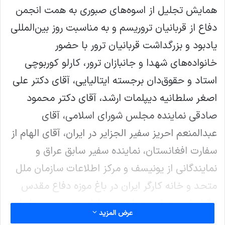
همایش تجلیل از اسوه‌های صبوری به همت انجمن
دفاع از قربانیان تروریسم و به مناسبت روز بین‌المللی
یادبود و بزرگداشت قربانیان ترور با حضور
خانواده‌های شهدا و جانبازان ترور، کارلو کوربوچی
استاد و حقوق‌دان برجسته ایتالیایی، آقای دکتر علی
اصغر سلطانیه دیپلمات ارشد، آقای دکتر محمود
صادقی نماینده مجلس شورای اسلامی، آقای
عبدالمنعم احریز سفیر الجزایر در ایران، آقای الهام از
سفارت افغانستان، نماینده سفیر سابق عراق و
نمایندگانی از یونیسف و مرکز اطلاعات سازمان ملل
متحد و خانه کارگر ایران در باغ موزه دفاع مقدس
برگزار شد. در این همایش هدایای نفیسی به خانواده
عرض المزيد
ها و مهمانان همایش به رسم یادبود اهداء گردید.