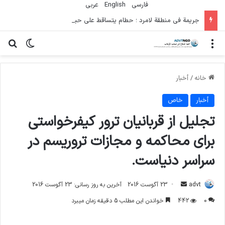
فارسی
English
عربي
جريمة في منطقة لامرد ؛ حطام يتساقط على حياة لاعبي كرة قدم شباب
منو
تغییر پو
جس
خانه
/
أخبار
أخبار
خاص
تجلیل از قربانیان ترور کیفرخواستی
برای محاکمه و مجازات تروریسم در
سراسر دنیاست.
ارسال
advt
23 آگوست 2016
آخرین به روز رسانی: 23 آگوست 2016
ایمیل
0
442
خواندن این مطلب 5 دقیقه زمان میبرد