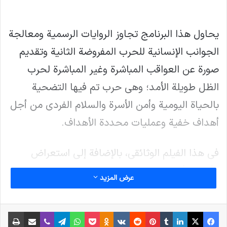
يحاول هذا البرنامج تجاوز الروايات الرسمية ومعالجة
الجوانب الإنسانية للحرب المفروضة الثانية وتقديم
صورة عن العواقب المباشرة وغير المباشرة لحرب
الظل طويلة الأمد؛ وهي حرب تم فيها التضحية
بالحياة اليومية وأمن الأسرة والسلام الفردي من أجل
أهداف خفية وعمليات محددة الأهداف.
في هذا الفيلم الوثائقي، بالإضافة إلى استعراض
الأبعاد الأمنية والسياسية لهذه الحرب المفروضة، تم
عرض المزيد
التركيز أيضاً على جوانبها الإنسانية والاجتماعية،
وبُذلت جهود لعكس أصوات الضحايا والناجين من
فیس بوک
X
لینکدین
‫تامبلر
‫پین‌ترست
‫رددیت
‫VKontakte
پاکت
واتس آپ
‫Odnoklassniki
تلگرام
وایبر
اشتراک گذاری از طریق ایمیل
چاپ
أجل تقديم صورة أكثر اكتمالاً للواقع.