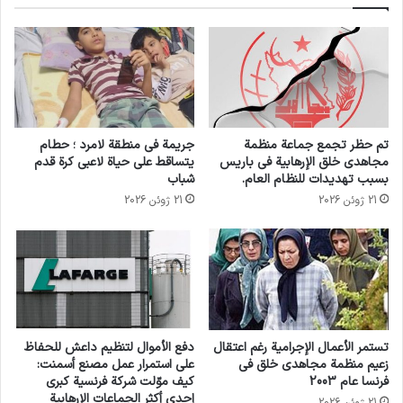
تم حظر تجمع جماعة منظمة
جريمة في منطقة لامرد ؛ حطام
مجاهدي خلق الإرهابية في باريس
يتساقط على حياة لاعبي كرة قدم
بسبب تهديدات للنظام العام.
شباب
21 ژوئن 2026
21 ژوئن 2026
تستمر الأعمال الإجرامية رغم اعتقال
دفع الأموال لتنظيم داعش للحفاظ
زعيم منظمة مجاهدي خلق في
على استمرار عمل مصنع أسمنت:
فرنسا عام 2003
كيف موّلت شركة فرنسية كبرى
إحدى أكثر الجماعات الإرهابية