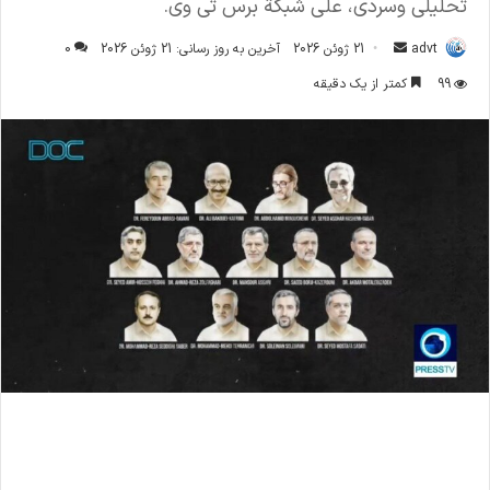
تحليلي وسردي، على شبكة برس تي وي.
ارسال
advt
21 ژوئن 2026
آخرین به روز رسانی: 21 ژوئن 2026
0
ایمیل
99
کمتر از یک دقیقه