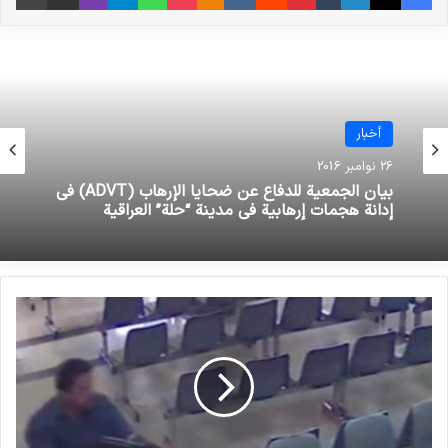
نوشته های مشابه
عقد المؤتمر الخامس لعدالة
أخبار
الأطفال ضحايا الإرهاب في سنندج
26 نوامبر 2016
5 فوریه 2022
بيان الجمعية للدفاع عن ضحايا الإرهاب (ADVT) في
إدانة هجمات إرهابية في مدينة “حلة” العراقية
اليوم العالمي للمرأة هو فرصة لرفع
مستوى الوعي العام للنساء ضحايا
الإرهاب
10 مارس 2021
تم إنتاج هذا الفيلم الوثائقي في أعقاب وجود
مراسلين وصحفيين أجانب سافروا إلى إيران من