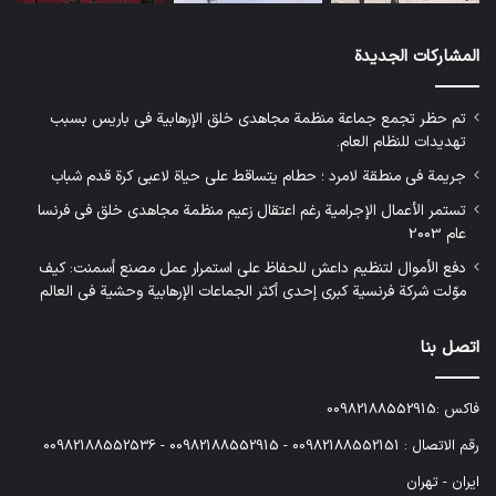
المشاركات الجديدة
تم حظر تجمع جماعة منظمة مجاهدي خلق الإرهابية في باريس بسبب
تهديدات للنظام العام.
جريمة في منطقة لامرد ؛ حطام يتساقط على حياة لاعبي كرة قدم شباب
تستمر الأعمال الإجرامية رغم اعتقال زعيم منظمة مجاهدي خلق في فرنسا
عام 2003
دفع الأموال لتنظيم داعش للحفاظ على استمرار عمل مصنع أسمنت: كيف
موّلت شركة فرنسية كبرى إحدى أكثر الجماعات الإرهابية وحشية في العالم
اتصل بنا
فاكس :00982188552915
رقم الاتصال : 00982188552151 - 00982188552915 - 00982188552536
ایران - تهران