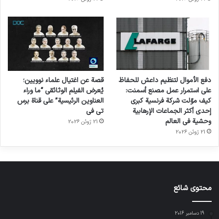
دفع الأموال لتنظيم داعش للحفاظ
قصة عن اغتيال علماء نوويين؛
على استمرار عمل مصنع أسمنت:
يُعرض الفيلم الوثائقي “ما وراء
كيف موّلت شركة فرنسية كبرى
العناوين الرئيسية” على قناة برس
إحدى أكثر الجماعات الإرهابية
تي في
وحشية في العالم
21 ژوئن 2026
21 ژوئن 2026
محتوى شائع
19 دسامبر 2016