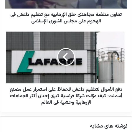
خلال جهود مركز صبح الإعلامي؛ وهو وجود أتاح
تعاون منظمة مجاهدي خلق الإرهابية مع تنظيم داعش في
الفرصة للملاحظات الميدانية وتسجيل الروايات
الهجوم على مجلس الشورى الإسلامي
المباشرة وتكوين وجهات نظر مختلفة حول هذه
الحرب، ولعب دورًا مهمًا في تشكيل هيكل ومحتوى
هذا الفيلم الوثائقي.
دفع الأموال لتنظيم داعش للحفاظ على استمرار عمل مصنع
أسمنت: كيف موّلت شركة فرنسية كبرى إحدى أكثر الجماعات
الإرهابية وحشية في العالم
انسخ الرابط
نوشته های مشابه