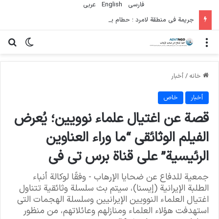
فارسی
English
عربي
جريمة في منطقة لامرد ؛ حطام يتساقط على حياة لاعبي كرة قدم شباب
منو
تغییر پو
جس
خانه
/
أخبار
أخبار
خاص
قصة عن اغتيال علماء نوويين؛ يُعرض
الفيلم الوثائقي “ما وراء العناوين
الرئيسية” على قناة برس تي في
جمعية للدفاع عن ضحايا الإرهاب - وفقًا لوكالة أنباء
الطلبة الإيرانية (إيسنا)، سيتم بث سلسلة وثائقية تتناول
اغتيال العلماء النوويين الإيرانيين وسلسلة الهجمات التي
استهدفت هؤلاء العلماء ومنازلهم وعائلاتهم، من منظور