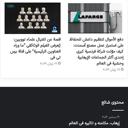
دفع الأموال لتنظيم داعش للحفاظ
قصة عن اغتيال علماء نوويين؛
على استمرار عمل مصنع أسمنت:
يُعرض الفيلم الوثائقي “ما وراء
كيف موّلت شركة فرنسية كبرى
العناوين الرئيسية” على قناة برس
إحدى أكثر الجماعات الإرهابية
تي في
وحشية في العالم
21 ژوئن 2026
21 ژوئن 2026
محتوى شائع
19 دسامبر 2016
إرهاب، مكامنه و تاثيره في العالم