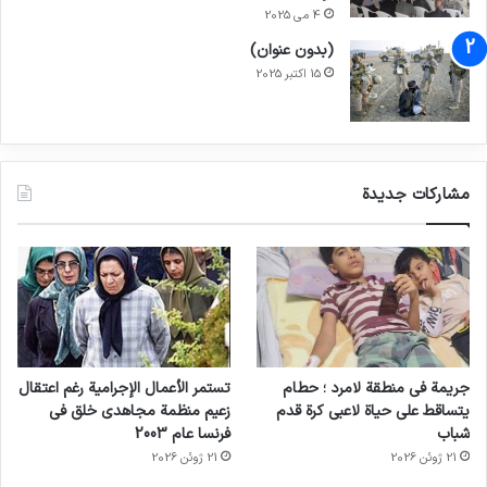
بمراجعة أداء قواتها خلال الحرب في أفغانستان،
4 می 2025
حيث يعد التحقيق في مزاعم جرائم الحرب جزءًا من
(بدون عنوان)
هذه المراجعات.
15 اکتبر 2025
انسخ الرابط
مشاركات جديدة
جريمة في منطقة لامرد ؛ حطام
تستمر الأعمال الإجرامية رغم اعتقال
يتساقط على حياة لاعبي كرة قدم
زعيم منظمة مجاهدي خلق في
شباب
فرنسا عام 2003
21 ژوئن 2026
21 ژوئن 2026