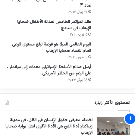
عدد 4
القوات الأجنبية الأخرى، بما في ذلك الجنود
17 ژوئن 2017
الأستراليون، بارتكاب جرائم مماثلة.
عقد المؤتمر الخامس لعدالة الأطفال ضحايا
الإرهاب في سنندج
بدأت العملية العسكرية التي قادتها الولايات
5 فوریه 2022
اليوم العالمي للمرأة هو فرصة لرفع مستوى الوعي
المتحدة لحلف الناتو، والتي شاركت فيها بريطانيا
العام للنساء ضحايا الإرهاب
بنشاط، في عام 2001 واستمرت حتى عام 2014.
10 مارس 2021
أرسل صانع الأسلحة الإسرائيلي معدات إلى ميانمار ،
على الرغم من الحظر الأمريكي
ثم، مع انسحاب قوات الناتو، بقيت بعض القوات
18 ژوئن 2023
الأمريكية حتى عام 2021 وغادرت البلاد في نفس
الوقت الذي سقط فيه النظام الجمهوري وعادت حركة
المحتوى الأكثر زيارة
طالبان إلى السلطة.
اختتام معرض حقوق الإنسان في الظل، في مدينة
تقوم بعض الدول، بما في ذلك بريطانيا وأستراليا،
زيباكنار: أداة الفن هي الأداة الأقوى لنقل رواية ضحايا
الإرهاب