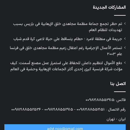
المشاركات الجديدة
تم حظر تجمع جماعة منظمة مجاهدي خلق الإرهابية في باريس بسبب
تهديدات للنظام العام.
جريمة في منطقة لامرد ؛ حطام يتساقط على حياة لاعبي كرة قدم شباب
تستمر الأعمال الإجرامية رغم اعتقال زعيم منظمة مجاهدي خلق في فرنسا
عام 2003
دفع الأموال لتنظيم داعش للحفاظ على استمرار عمل مصنع أسمنت: كيف
موّلت شركة فرنسية كبرى إحدى أكثر الجماعات الإرهابية وحشية في العالم
اتصل بنا
فاكس :00982188552915
رقم الاتصال : 00982188552151 - 00982188552915 - 00982188552536
ایران - تهران
advt.ngo@gmail.com