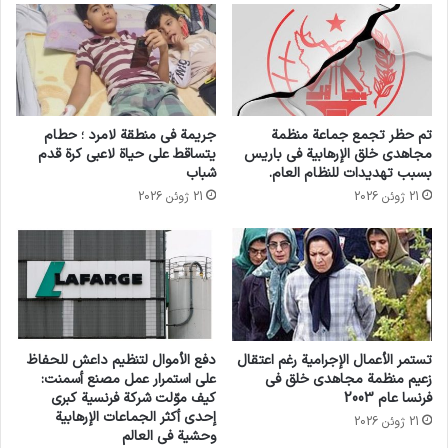
آنذاك في عام 2011 عدم إحالة الأمر إلى الشرطة
العسكرية الملكية، وبدلاً من ذلك إجراء مراجعة
داخلية للتكتيكات التي تستخدمها القوات الخاصة.
تم حظر تجمع جماعة منظمة
جريمة في منطقة لامرد ؛ حطام
مجاهدي خلق الإرهابية في باريس
يتساقط على حياة لاعبي كرة قدم
تُظهر وثائق سرية من العمليات العسكرية البريطانية
بسبب تهديدات للنظام العام.
شباب
في أفغانستان أنه في عدد كبير من العمليات، قُتل
21 ژوئن 2026
21 ژوئن 2026
أشخاص كانوا قد تم احتجازهم وتقييدهم بالأصفاد
سابقاً على يد القوات الخاصة.
نقلت هيئة الإذاعة البريطانية (بي بي سي) عن وثائق
جديدة قولها: “في بعض العمليات، كان عدد القتلى
تستمر الأعمال الإجرامية رغم اعتقال
دفع الأموال لتنظيم داعش للحفاظ
زعيم منظمة مجاهدي خلق في
على استمرار عمل مصنع أسمنت:
أعلى من عدد الأسلحة التي زُعم العثور عليها في
فرنسا عام 2003
كيف موّلت شركة فرنسية كبرى
إحدى أكثر الجماعات الإرهابية
21 ژوئن 2026
موقع الحادث. ويعني هذا التفاوت في عدد القتلى
وحشية في العالم