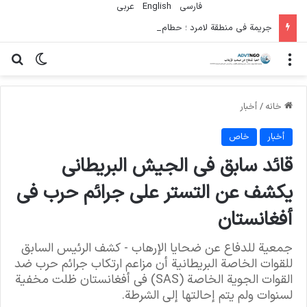
فارسی
English
عربي
جريمة في منطقة لامرد ؛ حطام يتساقط على حياة لاعبي كرة قدم شباب
منو
تغییر پو
جس
خانه
/
أخبار
أخبار
خاص
قائد سابق في الجيش البريطاني
يكشف عن التستر على جرائم حرب في
أفغانستان
جمعية للدفاع عن ضحايا الإرهاب - كشف الرئيس السابق
للقوات الخاصة البريطانية أن مزاعم ارتكاب جرائم حرب ضد
القوات الجوية الخاصة (SAS) في أفغانستان ظلت مخفية
لسنوات ولم يتم إحالتها إلى الشرطة.