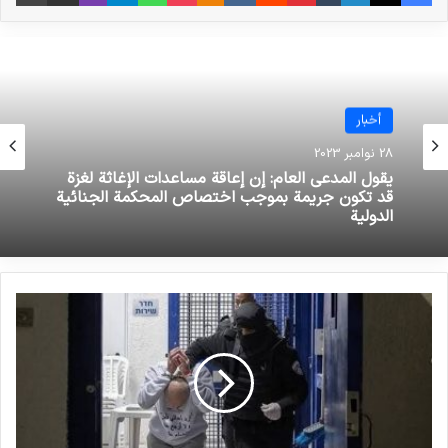
نوشته های مشابه
عقد المؤتمر الخامس لعدالة
الأطفال ضحايا الإرهاب في سنندج
أخبار
5 فوریه 2022
28 نوامبر 2023
يقول المدعي العام: إن إعاقة مساعدات الإغاثة لغزة
اليوم العالمي للمرأة هو فرصة لرفع
قد تكون جريمة بموجب اختصاص المحكمة الجنائية
الدولية
مستوى الوعي العام للنساء ضحايا
الإرهاب
10 مارس 2021
و يقول الضابط، الذي كان ثاني أعلى ضابط في
القوات الخاصة رتبة في ذلك الوقت، إن الادعاءات لم
يتم الإبلاغ عنها في ذلك الوقت لسببين.